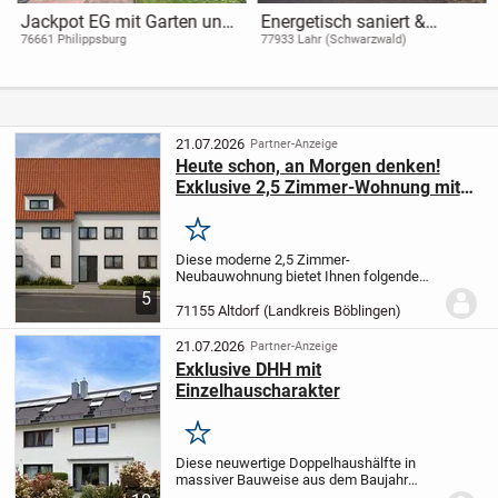
Jackpot EG mit Garten und
Energetisch saniert &
Garage
barrierefrei * 4-Zi-Wohnung
76661 Philippsburg
77933 Lahr (Schwarzwald)
mit Garten * 122 qm *
Wärmepumpe * Lahr
21.07.2026
Partner-Anzeige
Heute schon, an Morgen denken!
Exklusive 2,5 Zimmer-Wohnung mit
Aufzug!
Merken
Diese moderne 2,5 Zimmer-
Neubauwohnung bietet Ihnen folgende
Highlights:
Traumhafter Wohn/-
5
Essbereich mit exklusivem
71155 Altdorf (Landkreis Böblingen)
Charme
Abendstunden im Freien genießen
Sie auf dem Süd-Balkon
Stilvolles...
21.07.2026
Partner-Anzeige
Exklusive DHH mit
Einzelhauscharakter
Merken
Diese neuwertige Doppelhaushälfte in
massiver Bauweise aus dem Baujahr
2013 bietet in Altdorf ein