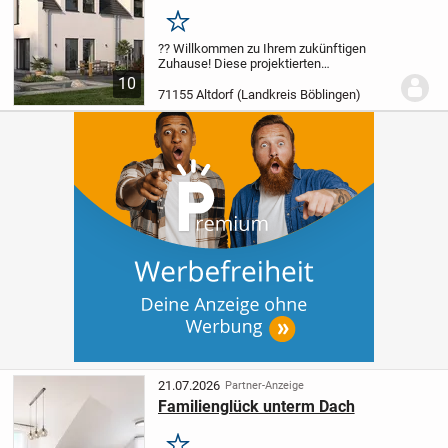
für die Familie in Altdorf!
Merken
?? Willkommen zu Ihrem zukünftigen
Zuhause! Diese projektierten
Doppelhaushälften in Altdorf werden ganz
10
nach Ihren Vorstellungen und Wünschen
71155 Altdorf (Landkreis Böblingen)
geplant und umgesetzt. ? Auf 127,49 m²
Wohnfläche über...
21.07.2026
Partner-Anzeige
Familienglück unterm Dach