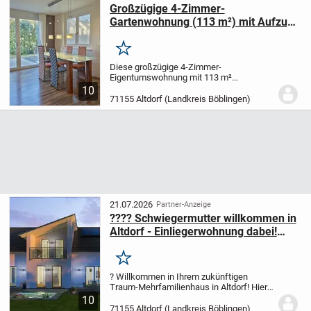
Großzügige 4-Zimmer-
Gartenwohnung (113 m²) mit Aufzug
& Westterrasse - provisionsfrei
Merken
Diese großzügige 4-Zimmer-
Eigentumswohnung mit 113 m²
Wohnfläche und eigenem Garten befindet
10
sich in bevorzugter, ruhiger Wohnlage von
71155 Altdorf (Landkreis Böblingen)
Altdorf im Erdgeschoss eines gepflegten,
massiv errichteten...
21.07.2026
Partner-Anzeige
???? Schwiegermutter willkommen in
Altdorf - Einliegerwohnung dabei!
Bauplatz mit 1000qm dabei! ??
Merken
? Willkommen in Ihrem zukünftigen
Traum-Mehrfamilienhaus in Altdorf! Hier
können Sie Ihre Wohnfantasien ausleben
10
und Ihr neues Zuhause ganz nach Ihren
71155 Altdorf (Landkreis Böblingen)