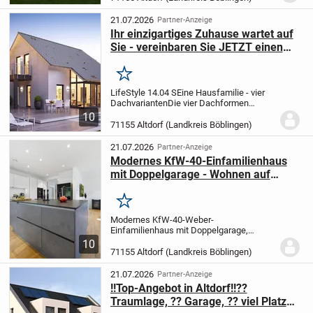
Wünschen gestalten. Mit 7 großzügigen
Zimmern auf...
21.07.2026
Partner-Anzeige
Ihr einzigartiges Zuhause wartet auf
Sie - vereinbaren Sie JETZT einen
Termin
Merken
LifeStyle 14.04 S
Eine Hausfamilie - vier
Dachvarianten
Die vier Dachformen
Sattel,- Flach,- Walm- und Pultdach
10
zeigen dir beispielhaft, was alles möglich
71155 Altdorf (Landkreis Böblingen)
ist bei der individuellen Gestaltung
deines...
21.07.2026
Partner-Anzeige
Modernes KfW-40-Einfamilienhaus
mit Doppelgarage - Wohnen auf
höchstem Niveau
Merken
Modernes KfW-40-Weber-
Einfamilienhaus mit Doppelgarage,
großem Stellplatz und Outdoorküche -
10
Wohnen auf höchstem Niveau
Dieses
71155 Altdorf (Landkreis Böblingen)
hochwertige Einfamilienhaus aus dem
Jahr 2019 vereint modernes Wohnen,...
21.07.2026
Partner-Anzeige
!!Top-Angebot in Altdorf!!??
Traumlage, ?? Garage, ?? viel Platz