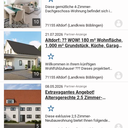
Merken
Diese gemütliche 4-Zimmer-
Dachgeschoss-Wohnung befindet sich in
einem 7-Familien-Haus aus dem Jahr
1999 und überzeugt mit ihrer
10
durchdachten Raumaufteilung sowie ihrer
71155 Altdorf (Landkreis Böblingen)
naturnahen Lage.
Auf ca. 84 m²...
21.07.2026
Partner-Anzeige
Altdorf: ?? WOW! 180 m² Wohnfläche,
1.000 m² Grundstück, Küche, Garage
& Bauplatz inklusive!
Merken
Willkommen in Ihrem künftigen
Wohlfühlzuhause! ??? Dieses projektierte
Einfamilienhaus in Altdorf begeistert mit
10
181,79 m² Wohnfläche auf einem
71155 Altdorf (Landkreis Böblingen)
großzügigen Grundstück von 1000 m² -
hier ist Platz für...
08.05.2026
Partner-Anzeige
Extravagantes Angebot!
Altersgerechte 2,5 Zimmer-
Neubauwohnung für gehobene
Ansprüche!
Merken
Diese exklusive 2,5 Zimmer-
Neubauwohnung bietet Ihnen folgende
Highlights:
Traumhafter Wohn/-
5