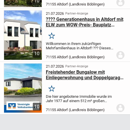
10
außergewöhnlich großzügiges
71155 Altdorf (Landkreis Böblingen)
Raumangebot für anspruchsvolles
Wohnen. Auf rund 194 m² Wohnfläche,...
21.07.2026
Partner-Anzeige
???? Generationenhaus in Altdorf mit
ELW zum WOW-Preis- Bauplatz
dabei!! Wer zuerst kommt! ??
Merken
Willkommen in Ihrem zukünftigen
Mehrfamilienhaus in Altdorf! ??? Dieses
projektierte Traumhaus vereint modernes
10
Design mit einer riesigen Portion
71155 Altdorf (Landkreis Böblingen)
Individualität - gestalten Sie Ihr Zuhause
ganz nach...
21.07.2026
Partner-Anzeige
Freistehender Bungalow mit
Einliegerwohnung und Doppelgarage
in Altdorf
Merken
Die hier angebotene Immobilie wurde im
Jahr 1977 auf einem 512 m² großen
Grundstück in einer verkehrsberuhigten
10
Sackgasse errichtet. Es handelt sich um
71155 Altdorf (Landkreis Böblingen)
ein voll unterkellertes Fertighaus der
Firma...