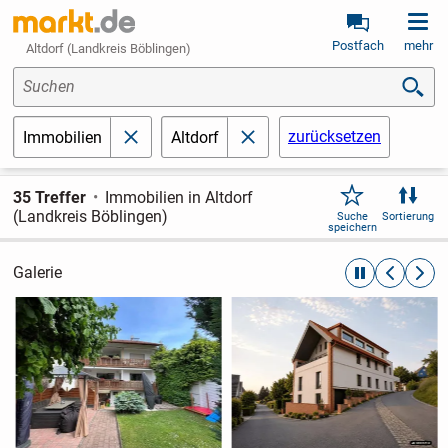
Postfach
mehr
Altdorf (Landkreis Böblingen)
Suchen
zurücksetzen
Immobilien
Altdorf
schließen
schließen
35 Treffer
Immobilien in Altdorf
(Landkreis Böblingen)
Suche
Sortierung
speichern
Galerie
automatische R
zurückblät
weite