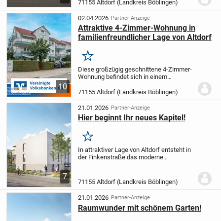
Essbereich mit exklusivem
71155 Altdorf (Landkreis Böblingen)
Charme
Abendstunden im Freien genießen
Sie auf dem Süd-Balkon
Stilvolles...
02.04.2026
Partner-Anzeige
Attraktive 4-Zimmer-Wohnung in
familienfreundlicher Lage von Altdorf
Merken
Diese großzügig geschnittene 4-Zimmer-
Wohnung befindet sich in einem
gepflegten Mehrfamilienhaus aus dem
10
Jahr 1998 in schöner, naturnaher und
71155 Altdorf (Landkreis Böblingen)
besonders familienfreundlicher Lage von
Altdorf. Mit einer...
21.01.2026
Partner-Anzeige
Hier beginnt Ihr neues Kapitel!
Merken
In attraktiver Lage von Altdorf entsteht in
der Finkenstraße das moderne
Wohnprojekt: Erlachwiesen - ein
Ensemble aus zwei eleganten
7
Mehrfamilienhäusern.
Drei Hauseingänge
71155 Altdorf (Landkreis Böblingen)
mit jeweils neun Wohnungen...
21.01.2026
Partner-Anzeige
Raumwunder mit schönem Garten!