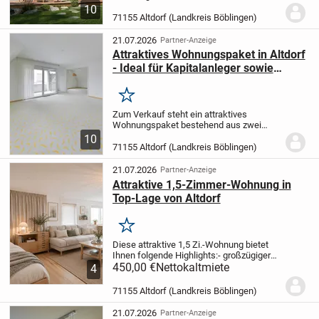
??? Hier startet Ihr neues Wohnabenteuer:
10
Ein projektiertes Haus, das modernes
71155 Altdorf (Landkreis Böblingen)
Design und maximalen Spielraum für Ihre
Wünsche...
21.07.2026
Partner-Anzeige
Attraktives Wohnungspaket in Altdorf
- Ideal für Kapitalanleger sowie
Arbeiten & Wohnen
Merken
Zum Verkauf steht ein attraktives
Wohnungspaket bestehend aus zwei
Wohneinheiten innerhalb eines 3-
10
Familienhauses in ruhiger Wohnlage von
71155 Altdorf (Landkreis Böblingen)
Altdorf. Beide Wohnungen werden
gemeinsam verkauft.
Die...
21.07.2026
Partner-Anzeige
Attraktive 1,5-Zimmer-Wohnung in
Top-Lage von Altdorf
Merken
Diese attraktive 1,5 Zi.-Wohnung bietet
Ihnen folgende Highlights:
- großzügiger
Wohn-/Essbereich
450,00 €
Nettokaltmiete
- Einbauküche mit allen
4
notwendigen Ausstattungen
-
Tageslichtbad mit Dusche und WM-
71155 Altdorf (Landkreis Böblingen)
Anschluss
-...
21.07.2026
Partner-Anzeige