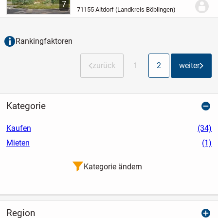
Wohnprojekt: Erlachwiesen - ein
7
Ensemble aus zwei eleganten
71155 Altdorf (Landkreis Böblingen)
Mehrfamilienhäusern.
Drei Hauseingänge
mit jeweils neun Wohnungen...
Rankingfaktoren
zurück
1
2
weiter
Kategorie
Kaufen
(34)
Mieten
(1)
Kategorie ändern
Region