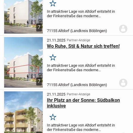
Merken
In attraktiver Lage von Altdorf entsteht in
der Finkenstraße das moderne
Wohnprojekt: Erlachwiesen - ein
Ensemble aus zwei eleganten
7
Mehrfamilienhäusern.
Drei Hauseingänge
71155 Altdorf (Landkreis Böblingen)
mit jeweils neun Wohnungen...
21.11.2025
Partner-Anzeige
Wo Ruhe, Stil & Natur sich treffen!
Merken
In attraktiver Lage von Altdorf entsteht in
der Finkenstraße das moderne
Wohnprojekt: Erlachwiesen - ein
Ensemble aus zwei eleganten
7
Mehrfamilienhäusern.
Drei Hauseingänge
71155 Altdorf (Landkreis Böblingen)
mit jeweils neun Wohnungen...
21.11.2025
Partner-Anzeige
Ihr Platz an der Sonne: Südbalkon
inklusive
Merken
In attraktiver Lage von Altdorf entsteht in
der Finkenstraße das moderne