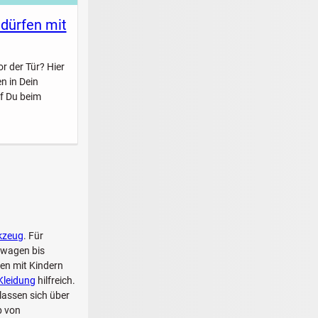
 dürfen mit
r der Tür? Hier
n in Dein
f Du beim
kzeug
. Für
twagen bis
en mit Kindern
Kleidung
hilfreich.
lassen sich über
b von