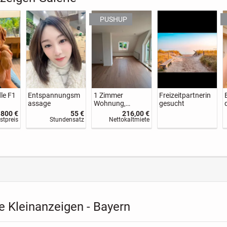
rriet
Suche für Nala
Haus auf Finca
Goldendoodle F1
liebevolle
mit Reitplatz in
Welpen
Herrchen
Andalusien zu
.500 €
100 €
995,00 €
1.800 €
vermieten
stpreis
VB
Nettokaltmiete
Festpreis
 Kleinanzeigen - Bayern