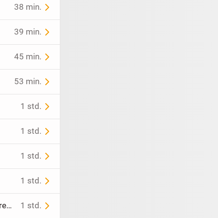
38 min.
39 min.
45 min.
53 min.
1 std.
1 std.
1 std.
1 std.
Charmante Süsswasser Perlenkette mit natürlichen Charakter ihrer unregelmäßgen Perlen - 90 cm Länge TOP Zustand
1 std.