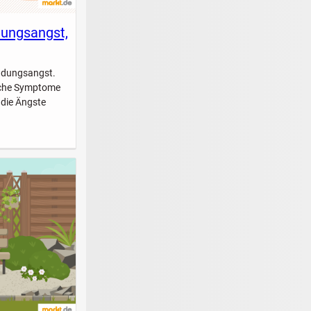
dungsangst,
indungsangst.
elche Symptome
 die Ängste