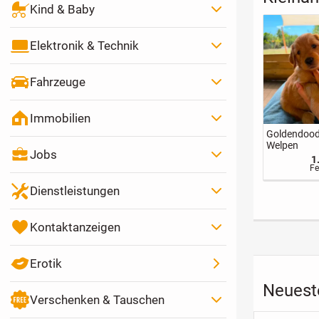
Kind & Baby
Elektronik & Technik
Fahrzeuge
Immobilien
Freizeitpartnerin
Entspannung
Yorkshire Te
gesucht
durch
welpen
Jobs
Traditionelle
60 €
1
Chinesische
Stundensatz
Fe
Massage
Dienstleistungen
Kontaktanzeigen
Erotik
Neueste
Verschenken & Tauschen