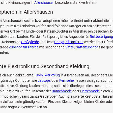
 sind Kleinanzeigen in
Allershausen
besonders stark vertreten.
optieren in Allershausen
n Allershausen kaufen bzw. adoptieren möchte, findet unter aktuell die m
n. Zum Katzenbabys kaufen sind folgende Kategorien am beliebtesten: 
Tier vor Ort beim Hunde- oder Katzen-Züchter in Allershausen besuchen, b
die Katzen kaufen. Für den Reitsport gibt es Angebote für
Reitbeteiligung
. Reinrassige
Großpferde
und liebe
Ponys, Kleinpferde
werden über Pfer
Gerade
Zubehör für Pferde
wie secondhand
Sättel, Sattelzubehör
sind geb
aufen.
te Elektronik und Secondhand Kleidung
 sich auch gebrauchte
Türen
,
Werkzeug
in Allershausen an. Besonders Ele
 günstige Computer wie
Laptops
oder
Fernseher
lassen sich gebraucht p
ttraktive Kleidung kaufen möchte, sollte sich überlegen diese secondhan
n günstig zu kaufen. Inserate der
Damenmode
oder
Herrenmode
bieten 
zur modischen Jeans ganze Gaderoben.Auch preiswerte Restposten lassen
n vielfach sehr günstig kaufen. Einzelne Kleinanzeigen bieten Kleider oder 
 Hand sogar zu verschenken an.