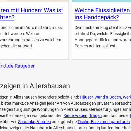
ren mit Hunden: Was ist
Welche Flüssigkeiten
hten?
ins Handgepäck?
Hund sicher im Auto mitfährt, muss
Dein nächster Flug steht kurz vo
achtet werden. Welche
erfährst Du, welche Flüssigkeite
svorkehrungen passen zu welchem
Handgepäck dürfen und worau
geben die Antwort.
Packen achten solltest.
arkt.de Ratgeber
zeigen in Allershausen
eigen in Allershausen besonders beliebt sind:
Häuser
,
Wand & Boden
,
Wer
 bietet markt.de Anzeigen jeder Art von Autoanzeigen privater Gebrauch
zeigen für günstige Wohnungen in Allershausen. Gerade für junge Famili
lose Kleinanzeigen von gebrauchten
Kinderwagen, Tragen
und fast neuer
Möbel wie
Schränke, Vitrinen
oder günstige
Tische, Esszimmergarnituren
leinanzeigen der Nachbarn in Allershausen preisgünstig kaufen.Innerhal