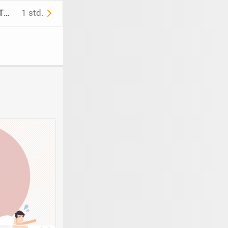
sehr schöne 3 reihige Süsswasser Perlenkette natürlich Länge 34 cm TOP Zustand
1 std.