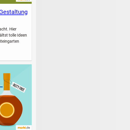
 Gestaltung
acht. Hier
ltst tolle Ideen
Steingarten