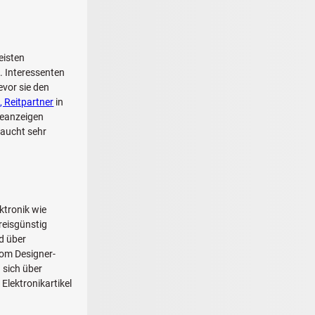
eisten
. Interessenten
evor sie den
, Reitpartner
in
deanzeigen
raucht sehr
ktronik wie
reisgünstig
d über
vom Designer-
 sich über
Elektronikartikel