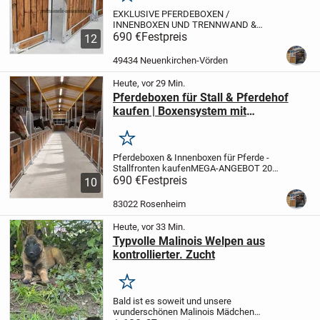
Merken
EXKLUSIVE PFERDEBOXEN /
INNENBOXEN UND TRENNWAND &
BOXENSTALL, BOXENFRONT,
690 €
Festpreis
12
INNENSTALL
Web: professionelle-
aussenboxen.de
(Frontmodell LONDON |
49434 Neuenkirchen-Vörden
ROME | BARCELONA)
* Mit Füllung
Kiefernbretter,...
Heute, vor 29 Min.
Pferdeboxen für Stall & Pferdehof
kaufen | Boxensystem mit
Trennwänden
Merken
Pferdeboxen & Innenboxen für Pferde -
Stallfronten kaufen
MEGA-ANGEBOT 2026
- PFERDEBOXEN DIREKT VOM
690 €
Festpreis
10
HERSTELLER!
Jetzt hochwertige
Innenboxen für Pferde kaufen - perfekt
83022 Rosenheim
für Innenställe, Reitställe...
Heute, vor 33 Min.
Typvolle Malinois Welpen aus
kontrollierter. Zucht
Merken
Bald ist es soweit und unsere
wunderschönen Malinois Mädchen