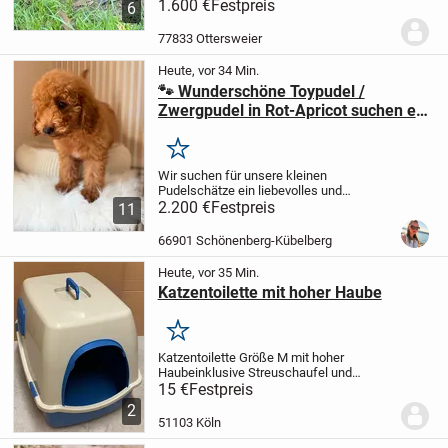
dürfen in geeigneten Hände umziehen.
1.600 €
Festpreis
6
Wir züchten nach den strengen Richtlinien
des VDH /DKBS wo Gesundheit und ein
77833 Ottersweier
sicheres Wesen im...
Heute, vor 34 Min.
🐾 Wunderschöne Toypudel /
Zwergpudel in Rot-Apricot suchen ein
Zuhause auf Lebenszeit 🐾
Merken
Wir suchen für unsere kleinen
Pudelschätze ein liebevolles und
verantwortungsbewusstes Zuhause auf
2.200 €
Festpreis
11
Lebenszeit. ❤️
Unsere kleinen Schätze
sind in der Farbe Rot bis Apricot.
Bei der
66901 Schönenberg-Kübelberg
Abgabe sind die...
Heute, vor 35 Min.
Katzentoilette mit hoher Haube
Merken
Katzentoilette Größe M mit hoher
Haube
inklusive Streuschaufel und
Aktivkohlefilter
Maße (B / T / H): ca. 45 x
15 €
Festpreis
57 x 43cm
Für Selbstabholer.
2
51103 Köln