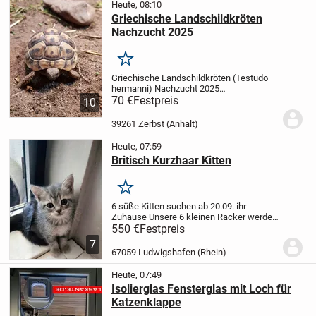
Heute, 08:10
Griechische Landschildkröten
Nachzucht 2025
Merken
Griechische Landschildkröten (Testudo
hermanni) Nachzucht 2025
abzugeben.
70 €
Festpreis
Die Bruttemperatur lag bei ca.
10
32,8 C .
Überwinterung im Terrarium,
Winterschlaf ca. 8 Wochen. Die Tiere
39261 Zerbst (Anhalt)
besitzen selbstverstä...
Heute, 07:59
Britisch Kurzhaar Kitten
Merken
6 süße Kitten suchen ab 20.09. ihr
Zuhause
Unsere 6 kleinen Racker werden
am 20. September auszugbereit.
Gesund,
550 €
Festpreis
verspielt, stubenrein und an Menschen
7
gewöhnt.
Abgabe nur in liebevolle Hände
67059 Ludwigshafen (Rhein)
und zu...
Heute, 07:49
Isolierglas Fensterglas mit Loch für
Katzenklappe