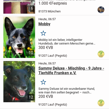
am 09.03 . 2026 geboren.
Wir suchen für
1.000 €
Festpreis
sie liebe Menschen, die sie genau so sehr
6
lieben wie wir. Unsere Kitten leben...
81373 München
Heute, 06:57
Mobby
Merken
Mobby ist ein lieber, intelligenter
Hundebub, der seinem Menschen gerne
zeigen möchte was in ihm steckt.
300 €
VB
Anfänglich etwas schüchtern und
10
zurückhaltend, fasst er relativ schnell
91207 Lauf (Pegnitz)
Vertrauen. Mit seinen...
Heute, 06:57
Sammy Deluxe - Mischling - 9 Jahre -
Tierhilfe Franken e.V.
Merken
Sammy Deluxe ist ein wunderbarer Hund,
wie man ihm selten begegnet – noch
dazu mit einer angenehmen Größe. Er
200 €
VB
12
besticht durch sein besonders
sympathisches Wesen und seiner
91207 Lauf (Pegnitz)
Bescheidenheit und kommt aus...