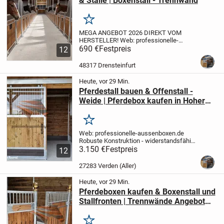
& Ställe | Boxenstall - Trennwand
Merken
MEGA ANGEBOT 2026 DIREKT VOM
HERSTELLER!
Web: professionelle-
aussenboxen.de
690 €
Festpreis
(Frontmodell LONDON |
12
ROME | BARCELONA)
* Mit Füllung
Kiefernbretter, braun gestrichen
Modelle &
48317 Drensteinfurt
Preise...
Heute, vor 29 Min.
Pferdestall bauen & Offenstall -
Weide | Pferdebox kaufen in Hoher
Qualität
Merken
Web: professionelle-aussenboxen.de
Robuste Konstruktion - widerstandsfähig
gegen hohe Schnee und Windlasten
3.150 €
Festpreis
*
12
Individuelle Projekte nach Maß -
Entdecken Sie noch heute unser Angebot!
27283 Verden (Aller)
...
Heute, vor 29 Min.
Pferdeboxen kaufen & Boxenstall und
Stallfronten | Trennwände Angebot
entdecken