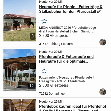
Heute, vor 29 Min.
Heuraufe für Pferde - Futtertröge &
Stallzubehör für den Pferdestall ✅
Merken
MEGA-ANGEBOT 2026 Pferdefuttertröge
direkt vom Hersteller!
Sichern Sie sich
jetzt hochwertige Pferdefuttertröge ideal
2.800 €
Festpreis
8
für Innenställe, Paddockbereiche und
Privatställe.
Direkt vom Hersteller...
31547 Rehburg-Loccum
Heute, vor 29 Min.
Pferderaufe & Futterraufe und
Heuraufe für die optimale
Pferdefütterung
Merken
Futterraufen / Heuraufe / Pferderaufe /
Fressgitter - ACTIVE Pferde
Web :
professionelle-aussenboxen.de
2.800 €
Festpreis
Massive,
12
feuerverzinkte Stahlkonstruktion
Schneelastbeständig - ausgelegt für
72532 Gomadingen
höchste...
Heute, vor 29 Min.
Pferdebox kaufen ideal für Pferdehof