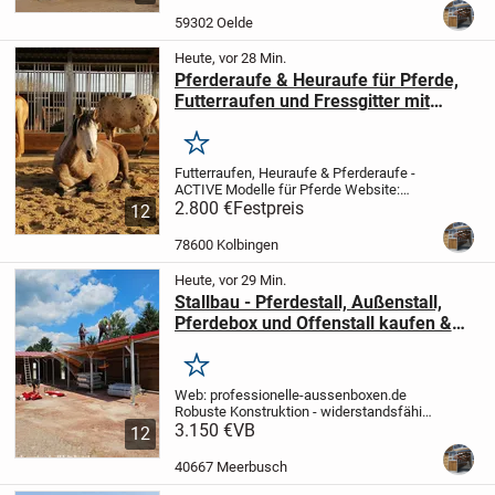
vom Hersteller, entwickelt für eine sichere
und effiziente Heufütterung in
59302 Oelde
Offenställen,...
Heute, vor 28 Min.
Pferderaufe & Heuraufe für Pferde,
Futterraufen und Fressgitter mit
Offenstall
Merken
Futterraufen, Heuraufe & Pferderaufe -
ACTIVE Modelle für Pferde
Website:
professionelle-aussenboxen.de
2.800 €
Festpreis
*
12
Individuelle Lösungen für Ställe, Innenbox
und Außenboxen, Weideunterstände
78600 Kolbingen
und...
Heute, vor 29 Min.
Stallbau - Pferdestall, Außenstall,
Pferdebox und Offenstall kaufen &
Pferdeunterstand, Weideunterstand |
Weidehütte
Merken
Web: professionelle-aussenboxen.de
Robuste Konstruktion - widerstandsfähig
gegen hohe Schnee und Windlasten
3.150 €
VB
*
12
Individuelle Projekte nach Maß -
Entdecken Sie noch heute unser Angebot!
40667 Meerbusch
...