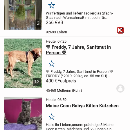
Merken
Wir fertigen und liefern Isolierglas 2fach-
Glas nach Wunschmaß mit Loch für
Katzenklappe.
266 €
VB
Glasscheibe 1 m² groß -->
3
Preis 266,- Euro incl. MwSt.
(z. B. 78 x 128
cm oder 80 x 120 cm)
Glasscheibe...
92693 Eslarn
Heute, 07:25
💛 Freddy, 7 Jahre, Sanftmut in
Person 💛
Merken
💛 Freddy, 7 Jahre, Sanftmut in Person 💛
FREDDY (*2019, 20 kg, ca. 55 cm SH)
kam ursprünglich aus Griechenland und
400 €
Festpreis
12
lebt nun bei seiner Pflegefamilie in
Mülheim an der Ruhr.
Dort lebt er mit
45468 Mülheim (Ruhr)
anderen...
Heute, 06:59
Maine Coon Babys Kitten Kätzchen
Merken
Hallo ihr Lieben,
unsere prächtige 3 Maine
Coon Kitten Mädchen und 2 Jungen sind