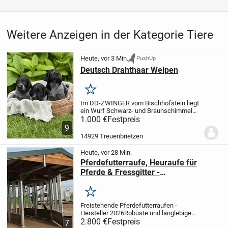
Weitere Anzeigen in der Kategorie Tiere
Heute, vor 3 Min.
PushUp
Deutsch Drahthaar Welpen
Merken
Im DD-ZWINGER vom Bischhofstein liegt
ein Wurf Schwarz- und Braunschimmel
Welpen.
1.000 €
Es sind noch zwei
Festpreis
Schwarzschimmel Rüden
9
abzugeben.
Mutter: Hanna vom
14929 Treuenbrietzen
Bischhofstein VJP, HZP, VGP, HD-ED-OCD
frei,...
Heute, vor 28 Min.
Pferdefutterraufe, Heuraufe für
Pferde & Fressgitter -
Pferdefütterungssystem
Merken
Freistehende Pferdefutterraufen -
Hersteller 2026
Robuste und langlebige
freistehende Pferdefutterraufen direkt
2.800 €
Festpreis
7