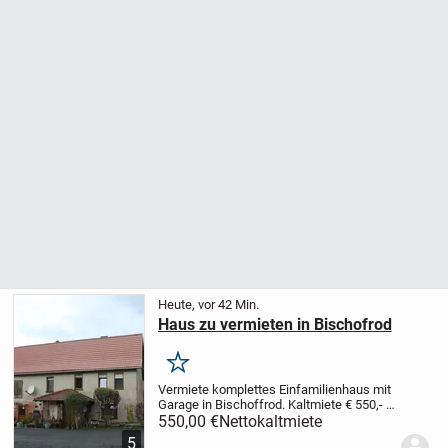
Heute, vor 42 Min.
Haus zu vermieten in Bischofrod
Merken
Vermiete komplettes Einfamilienhaus mit
Garage in Bischoffrod. Kaltmiete € 550,- +
Nebenkostenvorauszahlung € 90,- Haus
550,00 €
Nettokaltmiete
muß renoviert werden. Heizung defekt.
5