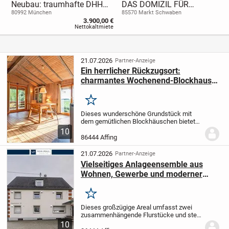
Neubau: traumhafte DHH
DAS DOMIZIL FÜR
mit hochwertiger
KLEINFAMILIEN
80992 München
85570 Markt Schwaben
3.900,00 €
Ausstattung, voll möbliert,
Einzugsfertig!
Nettokaltmiete
mit Balkon und Garten zur
Miete
21.07.2026
Partner-Anzeige
Ein herrlicher Rückzugsort:
charmantes Wochenend-Blockhaus
mit idyllischem Grundstück
Merken
Dieses wunderschöne Grundstück mit
dem gemütlichen Blockhäuschen bietet
sich perfekt als persönlicher Rückzugsort
10
an - mitten in der Natur aber doch nicht
86444 Affing
weit vom nächsten Dorf und von
Augsburg...
21.07.2026
Partner-Anzeige
Vielseitiges Anlageensemble aus
Wohnen, Gewerbe und moderner
Lagerhalle
Merken
Dieses großzügige Areal umfasst zwei
zusammenhängende Flurstücke und stellt
ein äußerst attraktives, diversifiziertes
10