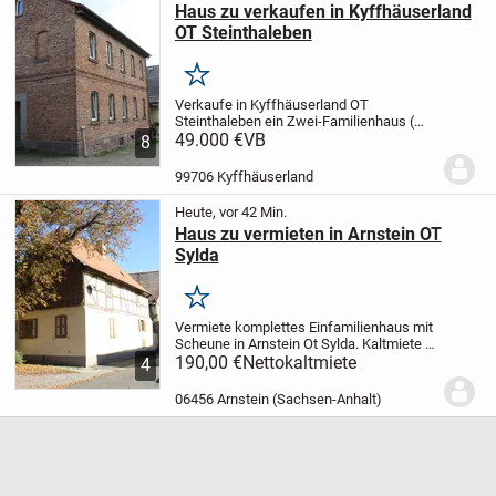
Haus zu verkaufen in Kyffhäuserland
OT Steinthaleben
Merken
Verkaufe in Kyffhäuserland OT
Steinthaleben ein Zwei-Familienhaus (
ehemalige Schule ). Baujahr 1925, 8
49.000 €
VB
8
Zimmer, Küche, Bad und WC. Ca 165 m²
Wohnfläche. Grundstück 257 m². Es sind
99706 Kyffhäuserland
größere Renovierungs...
Heute, vor 42 Min.
Haus zu vermieten in Arnstein OT
Sylda
Merken
Vermiete komplettes Einfamilienhaus mit
Scheune in Arnstein Ot Sylda. Kaltmiete €
190,- + Nebenkostenvorauszahlung € 80,-
190,00 €
Nettokaltmiete
4
Haus muß beräumt und renoviert werden.
Wegen den Renovierungsarbeiten für 4...
06456 Arnstein (Sachsen-Anhalt)