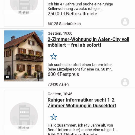
Ich bin 47 Jahre und suche eine ruhige
Kellerwohnung zwecks ruhiger
Lebensführung. Die Wohnung kann
250,00 €
Nettokaltmiete
irgendwo in Deutschland sein.
Gerne bei
älteren Menschen im Haus oder kann
66125 Saarbrücken
auch ein eigenes...
Gestern, 19:00
2-Zimmer-Wohnung in Aalen-City voll
möbliert – frei ab sofort❗️
Merken
Ich suche ab sofort einen Untermieter
(eine Einzelperson) für eine ca. 50 m²
große, voll möblierte 2-Zimmer-
600 €
Festpreis
1
KI
Dachgeschosswohnung in bester Lage
der Aalen-City.
Top-Lage
* Nur ca. 150 m
73430 Aalen
zum Rathaus...
Gestern, 18:46
Ruhiger Informatiker sucht 1-2
Zimmer Wohnung in Düsseldorf
Merken
Hallo zusammen,
ich (43 Jahre alt, von
Beruf Informatiker) suche eine ruhige 1-
bis 2-Zimmer-Wohnung in Düsseldorf.
546,00 €
Nettokaltmiete
Da