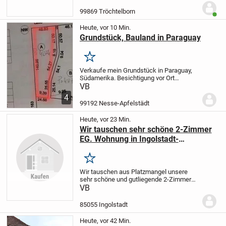
Nesseaue als Mischgebiet ausgewiesen,
so dass es zukünftig bebaut werden
99869 Tröchtelborn
Benut
kann. Nach Rücksprache...
Heute, vor 10 Min.
Grundstück, Bauland in Paraguay
Merken
Verkaufe mein Grundstück in Paraguay,
Südamerika. Besichtigung vor Ort
möglich, mein Onkel (wohnhaft in
VB
Paraguay) verwaltet alles und wickelt den
4
Verkauf ab. Titel vorhanden. Er hat eine
99192 Nesse-Apfelstädt
Vollmacht von...
Heute, vor 23 Min.
Wir tauschen sehr schöne 2-Zimmer
EG. Wohnung in Ingolstadt-
Oberhaunstadt gegen älteres Haus.
Merken
Wir tauschen aus Platzmangel unsere
sehr schöne und gutliegende 2-Zimmer
Erdgeschoß Wohnung mit 61m
VB
Wohnraum und ca.120m Grund und einen
Tiefgaragenplatz gegen älteres Haus.Die
85055 Ingolstadt
Wohnung ist neu...
Heute, vor 42 Min.