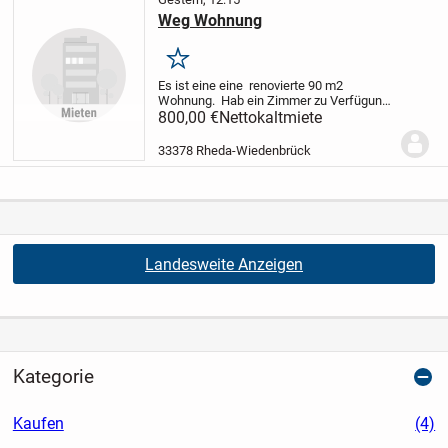
Weg Wohnung
Merken
Es ist eine eine renovierte 90 m2
Wohnung.
Hab ein Zimmer zu Verfügung.
Den ich dir geben kann.
Gern kurze
800,00 €
Nettokaltmiete
Beschreibung.
33378 Rheda-Wiedenbrück
Landesweite Anzeigen
Kategorie
Kaufen
(4)