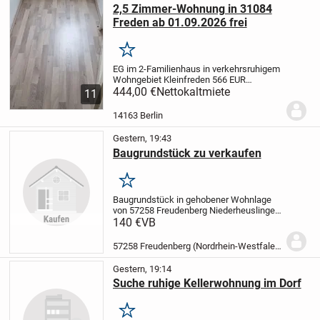
2,5 Zimmer-Wohnung in 31084
Freden ab 01.09.2026 frei
Merken
EG im 2-Familienhaus in verkehrsruhigem
Wohngebiet Kleinfreden
566 EUR
Bruttokaltmiete einschl. 80 EUR
444,00 €
Nettokaltmiete
11
Allgemeine Betriebskosten und
42 EUR
Besondere Betriebskosten
14163 Berlin
(Internetanschluss)
Küche...
Gestern, 19:43
Baugrundstück zu verkaufen
Merken
Baugrundstück in gehobener Wohnlage
von 57258 Freudenberg Niederheuslingen
zu verkaufen.
Ca. 850qm, unverbaubar
Auf
140 €
VB
dem Grundstück befindet sich ein
ehemaliger Fisch Teich der sich gut zu
57258 Freudenberg (Nordrhein-Westfalen)
einem Natur...
Gestern, 19:14
Suche ruhige Kellerwohnung im Dorf
Merken