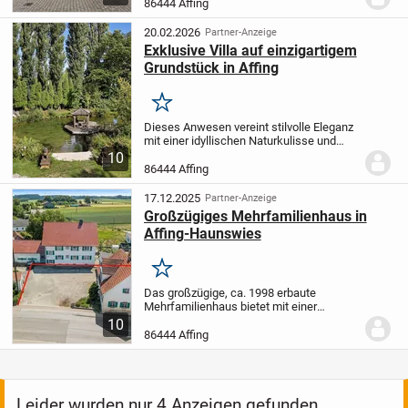
Immobilienensemble dar, bestehend aus
86444 Affing
einem sanierten Mehrfamilienhaus,
einem...
20.02.2026
Partner-Anzeige
Exklusive Villa auf einzigartigem
Grundstück in Affing
Merken
Dieses Anwesen vereint stilvolle Eleganz
mit einer idyllischen Naturkulisse und
bietet ein Wohnambiente der Extraklasse.
10
Die umfassende Modernisierung im Jahr
86444 Affing
2020 verlieh dem Objekt ein zeitloses,...
17.12.2025
Partner-Anzeige
Großzügiges Mehrfamilienhaus in
Affing-Haunswies
Merken
Das großzügige, ca. 1998 erbaute
Mehrfamilienhaus bietet mit einer
Gesamtwohnfläche von ca. 240 m² zwei
10
baugleiche, gut geschnittene Wohnungen.
86444 Affing
Das darüberliegende, große
Dachgeschoss ist zudem...
Leider wurden nur 4 Anzeigen gefunden.