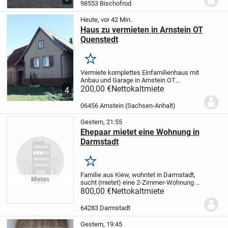
Keine
Dämmung im Dach
98553 Bischofrod
vorhanden.
Wegen...
Heute, vor 42 Min.
Haus zu vermieten in Arnstein OT
Quenstedt
Merken
Vermiete komplettes Einfamilienhaus mit
Anbau und Garage in Arnstein OT
Quenstedt. Kaltmiete € 200,- +
200,00 €
Nettokaltmiete
4
Nebenkostenvorauszahlung € 80,- Haus
muß beräumt und renoviert
06456 Arnstein (Sachsen-Anhalt)
werden.
Heizung defekt. Wegen den...
Gestern, 21:55
Ehepaar mietet eine Wohnung in
Darmstadt
Merken
Familie aus Kiew, wohntet in Darmstadt,
sucht (mietet) eine 2-Zimmer-Wohnung in
Darmstadt oder Umgebung, für 1 Jahre
800,00 €
Nettokaltmiete
oder linger. Wir sprechen ein bisschen
Deutsch plus Englisch, Russisch und...
64283 Darmstadt
Gestern, 19:45