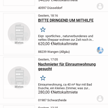
ich mich nach langjähriger IT-Tätigkeit
aktuell in einer beruflichen...
40597 Düsseldorf
Gestern, 18:16
BITTE DRINGEND UM MITHILFE
Merken
Eiqn sportliches , naturverbundenes und
nettes Ehepaar wohnen zur Zeit noch inn
Berlin. Daher wollen wir wieder ins ruhige
620,00 €
Nettokaltmiete
Ländliche zurückkommen und suchen
im wunderschönen Wangen im Allgäu,
88239 Wangen (Allgäu)
eine...
Gestern, 17:05
Nachmieter für Einraumwohnung
gesucht
Merken
Einraumwohnung, ca 40 m² Nur mit Bad
Dusche, ein kleines Zimmer, was zur
Küche umgebaut werden kann. Zwei sehr
280,00 €
Nettokaltmiete
große Fenster mit elektr. Rollos. Parkplatz
vor der Eingangstür,
01987 Schwarzheide
Gestern, 12:15