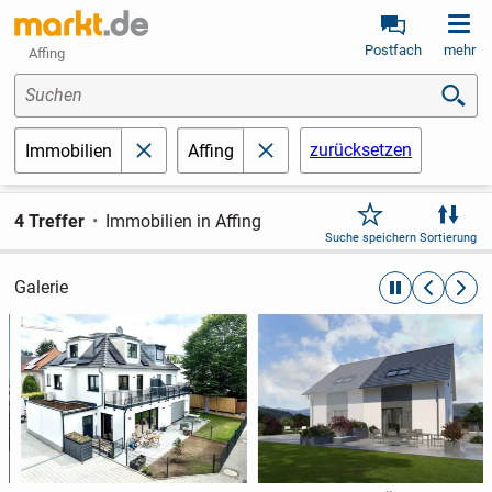
Postfach
mehr
Affing
Suchen
zurücksetzen
Immobilien
Affing
schließen
schließen
4 Treffer
Immobilien in Affing
Suche speichern
Sortierung
Galerie
automatische R
zurückblät
weite