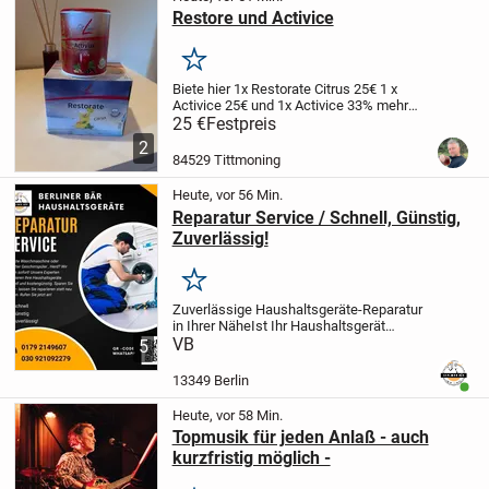
Restore und Activice
Merken
Biete hier 1x Restorate Citrus 25€
1 x
Activice 25€ und 1x Activice 33% mehr
Inhalt 31€
Privatverkauf keine
25 €
Festpreis
Rücknahme oder Garantie
2
84529 Tittmoning
Heute, vor 56 Min.
Reparatur Service / Schnell, Günstig,
Zuverlässig!
Merken
Zuverlässige Haushaltsgeräte-Reparatur
in Ihrer Nähe
Ist Ihr Haushaltsgerät
defekt? Keine Sorge! Unser erfahrenes
VB
5
Team steht Ihnen mit schnellem und
günstigem Service zur Seite. Wir
13349 Berlin
Benut
verstehen, wie...
Heute, vor 58 Min.
Topmusik für jeden Anlaß - auch
kurzfristig möglich -