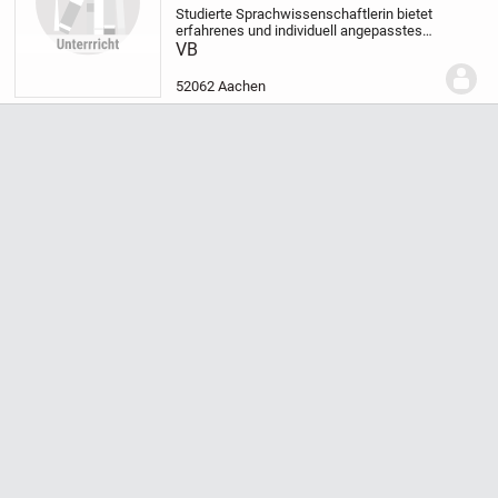
Studierte Sprachwissenschaftlerin bietet
erfahrenes und individuell angepasstes
Korrektorat und/ oder Lektorat von Haus-,
VB
Seminar-, Bachelor-, Master-, Abschluss-
oder Doktorarbeiten, sowie Schriftsät...
52062 Aachen