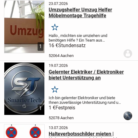
23.07.2026
Umzugshelfer Umzug Helfer
Möbelmontage Tragehilfe
Merken
Hallo ,
möchten sie umziehen und
benötigen Hilfe ?
Ein Team aus
erfahrenen und kräftigen Studenten
16 €
Stundensatz
1
/Umzugshelfern würden ihnen gern beim :
*Möbel ab- und Aufbau,
*Streichen
52064 Aachen
*Lampen anbringen
...
19.07.2026
Gelernter Elektriker / Elektroniker
bietet Unterstützung an
Merken
Ich bin gelernter Elektroniker und biete
Ihnen zuverlässige Unterstützung rund um
elektrische Anlagen und Installationen
1 €
Festpreis
1
an.
Meine Leistungen umfassen unter
anderem:
-Fehlersuche und
52078 Aachen
Störungsbeseiti...
13.07.2026
Halteverbotsschilder mieten |