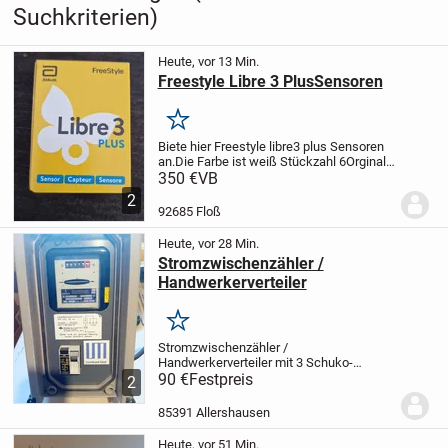
Suchkriterien)
Heute, vor 13 Min.
Freestyle Libre 3 PlusSensoren
Merken
Biete hier Freestyle libre3 plus Sensoren
an.
Die Farbe ist weiß Stückzahl 6
Orginal
verpackt u Neuwertig.
Haltbarkeit der
350 €
VB
Senoren ist April 2027
2
92685 Floß
Heute, vor 28 Min.
Stromzwischenzähler /
Handwerkerverteiler
Merken
Stromzwischenzähler /
Handwerkerverteiler mit 3 Schuko-
Einsteckplätzen
90 €
Festpreis
zum Nachweis des
2
Stromverbrauchs.
Bis her 114 kWh
verbraucht, also fast neu.
85391 Allershausen
Stromzwischenzähler /
Handwerkerverteiler mit 3...
Heute, vor 51 Min.