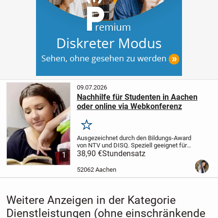
09.07.2026
Nachhilfe für Studenten in Aachen
oder online via Webkonferenz
Merken
Ausgezeichnet durch den Bildungs-Award
von NTV und DISQ. Speziell geeignet für
Studierende an der RWTH Aachen und der
38,90 €
Stundensatz
1
FH Aachen.
Deine Vorteile bei
OptimalNachhilfe:
kostenlose
52062 Aachen
Registrierung...
Weitere Anzeigen in der Kategorie
Dienstleistungen (ohne einschränkende