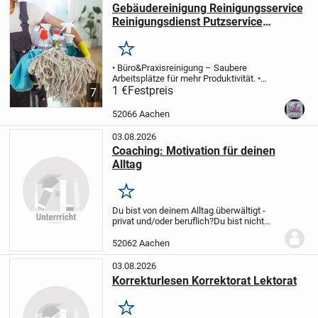
Gebäudereinigung Reinigungsservice
Reinigungsdienst Putzservice
Büroreinigung
Merken
• Büro&Praxisreinigung – Saubere
Arbeitsplätze für mehr Produktivität.
•
Haushaltsreinigung – Gründliche
1 €
Festpreis
7
Reinigung für Ihr Zuhause.
•
Treppenhausreinigung – Gepflegte
52066 Aachen
Eingangsbereiche für einen...
03.08.2026
Coaching: Motivation für deinen
Alltag
Merken
Du bist von deinem Alltag überwältigt -
privat und/oder beruflich?
Du bist nicht
alleine, ich höre dir zu. Ich unterstütze
dich.
52062 Aachen
03.08.2026
Korrekturlesen Korrektorat Lektorat
Merken