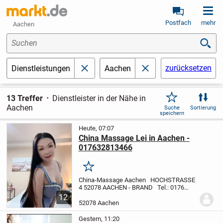
Postfach
mehr
Aachen
Suchen
zurücksetzen
Dienstleistungen
Aachen
schließen
schließen
13 Treffer
Dienstleister in der Nähe in
Aachen
Suche
Sortierung
speichern
Heute, 07:07
China Massage Lei in Aachen -
017632813466
Merken
China-Massage Aachen
HOCHSTRASSE
4
52078 AACHEN - BRAND
Tel.: 0176
3281 3466
TERMINVEREINBARUNG UND
12
FRAGEN BITTE NUR TELEFONISCH !
52078 Aachen
WICHTIG :
!!! BITTE TERMINE VORHER
TELEFONISCH...
Gestern, 11:20