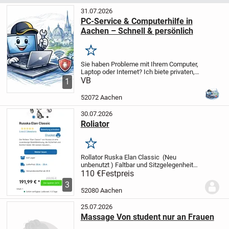
31.07.2026
PC-Service & Computerhilfe in
Aachen – Schnell & persönlich
Merken
Sie haben Probleme mit Ihrem Computer,
Laptop oder Internet?
Ich biete privaten,
zuverlässigen IT-Service – unkompliziert,
VB
1
verständlich und zu fairen Preisen.
Egal
ob langsamer Rechner, Abstürze,...
52072 Aachen
30.07.2026
Roliator
Merken
Rollator Ruska Elan Classic (Neu
unbenutzt ) Faltbar und Sitzgelegenheit
und Tasche der Rollator ist sehr leicht
Nur
110 €
Festpreis
Abholung
3
52080 Aachen
25.07.2026
Massage Von student nur an Frauen