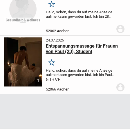
Merken
Hallo,
schön, dass du auf meine Anzeige
aufmerksam geworden bist.
Ich bin 28
Jahre alt und Student. Um mir neben dem
Studium etwas dazuzuverdienen, biete ich
professionelle Wellness- und...
52062 Aachen
24.07.2026
Entspannungsmassage für Frauen
von Paul (23), Student
Merken
Hallo,
schön, dass du auf meine Anzeige
aufmerksam geworden bist.
Ich bin Paul,
23 Jahre alt und Student. Um mir neben
50 €
VB
1
dem Studium etwas dazuzuverdienen,
biete ich professionelle Wellness- und...
52066 Aachen