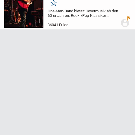
Merken
One-Man-Band bietet: Covermusik ab den
60-er Jahren. Rock-/Pop-Klassiker,
Premi
Oldies, Schlager, Stimmung, Charts. Über
1
850 Titel. Auch Open-Air. Egal ob als
36041 Fulda
Begleit-/Hintergrundmusik, Hauptact
(Tanzverans...