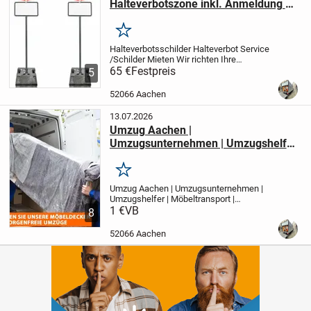
Halteverbotszone inkl. Anmeldung &
Komplettservice
Merken
Halteverbotsschilder Halteverbot Service
/Schilder Mieten
Wir richten Ihre
Halteverbotszone im Raum Aachen
65 €
Festpreis
5
+10km ein.
Ideal für Umzüge,
Veranstaltungen, Baustellen etc.
52066 Aachen
✅Fristgerecht, Schnell...
13.07.2026
Umzug Aachen |
Umzugsunternehmen | Umzugshelfer
| Möbeltransport | Transporter
Merken
Umzug Aachen | Umzugsunternehmen |
Umzugshelfer | Möbeltransport |
Transporter
1 €
VB
✅ Umzug zum Festpreis
✅
8
Privat & Gewerbe
✅ Kurzfristige Termine
möglich
✅ Transportversicherung
52066 Aachen
inklusive
⭐ Top...