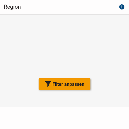
Region
Filter anpassen
Nutzungsbedingungen
Datenschutz
Barrierefreiheit
Impressum
Kontakt
Hilfe
Sicherheit
Jugendschutz