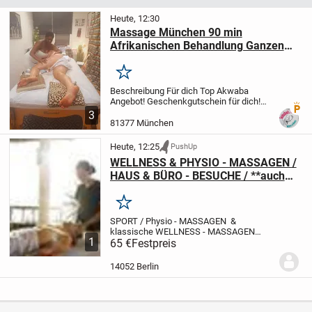
Heute, 12:30
Massage München 90 min
Afrikanischen Behandlung Ganzen
körper massage
Merken
Beschreibung
Für dich Top Akwaba
Angebot! Geschenkgutschein für dich!
Premi
Gutschein Geschenk auch für deine
3
Familie, Freunde, bekannten ! 90 min 110
81377 München
(Statt 130 ) Afrikanischen Behandlung
Ganzen körper...
Heute, 12:25
PushUp
WELLNESS & PHYSIO - MASSAGEN /
HAUS & BÜRO - BESUCHE / **auch
SAMSTAG + SONNTAG**
Merken
SPORT / Physio - MASSAGEN &
klassische WELLNESS - MASSAGEN
1
=========================================
65 €
Festpreis
geehrte Damen und Herren !
=============================
Buchen
14052 Berlin
Sie...