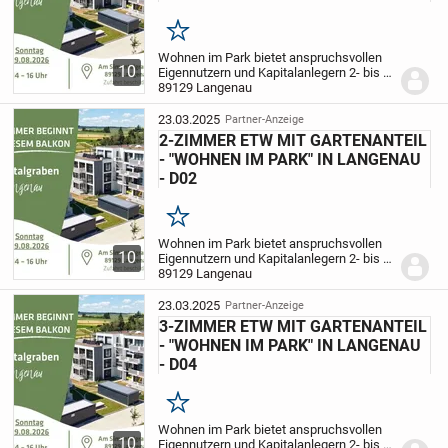
Merken
Wohnen im Park bietet anspruchsvollen
10
Eigennutzern und Kapitalanlegern 2- bis 4-
Zimmer-Wohnungen mit Wohnflächen
89129 Langenau
zwischen rund 60 m² und ca. 145 m².
Singles und Paare jeder Altersklasse
23.03.2025
Partner-Anzeige
sowie Familien...
2-ZIMMER ETW MIT GARTENANTEIL
- "WOHNEN IM PARK" IN LANGENAU
- D02
Merken
Wohnen im Park bietet anspruchsvollen
10
Eigennutzern und Kapitalanlegern 2- bis 4-
Zimmer-Wohnungen mit Wohnflächen
89129 Langenau
zwischen rund 60 m² und ca. 145 m².
Singles und Paare jeder Altersklasse
23.03.2025
Partner-Anzeige
sowie Familien...
3-ZIMMER ETW MIT GARTENANTEIL
- "WOHNEN IM PARK" IN LANGENAU
- D04
Merken
Wohnen im Park bietet anspruchsvollen
10
Eigennutzern und Kapitalanlegern 2- bis 4-