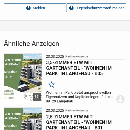
Anzeigen­kennung
7cf6cdd0
Melden
Jugendschutzverstoß melden
Aufrufe dieser
18
Anzeige
Kategorie
Immobilien
›
Kaufen
›
Wohnungen
Ähnliche Anzeigen
23.03.2025
Partner-Anzeige
3,5-ZIMMER ETW MIT
GARTENANTEIL - "WOHNEN IM
PARK" IN LANGENAU - B05
Merken
Wohnen im Park bietet anspruchsvollen
10
Eigennutzern und Kapitalanlegern 2- bis 4-
Zimmer-Wohnungen mit Wohnflächen
89129 Langenau
zwischen rund 60 m² und ca. 145 m².
Singles und Paare jeder Altersklasse
23.03.2025
Partner-Anzeige
sowie Familien...
2,5-ZIMMER ETW MIT
GARTENANTEIL - "WOHNEN IM
PARK" IN LANGENAU - B01