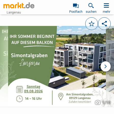
Postfach
suchen
mehr
Langenau
Merken
Teile
vorheriges Bild
näch
1
/
10