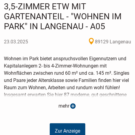
3,5-ZIMMER ETW MIT
GARTENANTEIL - "WOHNEN IM
PARK" IN LANGENAU - A05
23.03.2025
89129 Langenau
Wohnen im Park bietet anspruchsvollen Eigennutzern und
Kapitalanlegern 2- bis 4-Zimmer-Wohnungen mit
Wohnflächen zwischen rund 60 m² und ca. 145 m². Singles
und Paare jeder Altersklasse sowie Familien finden hier viel
Raum zum Wohnen, Arbeiten und rundum wohl fühlen!
Insgesamt erwarten Sie hier 87 moderne, gut geschnittene
und hochwertig ausgestattete Eigentumswohnungen in fünf
mehr
Mehrfamilienhäusern.
Umgeben von wunderschönen, parkähnlichen
Außenflächen!
Zur Anzeige