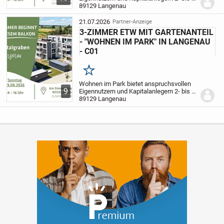
Zimmer-Wohnungen mit Wohnflächen
89129 Langenau
zwischen rund 60 m² und ca. 145 m².
Singles und Paare jeder Altersklasse
21.07.2026
Partner-Anzeige
sowie Familien...
3-ZIMMER ETW MIT GARTENANTEIL
- "WOHNEN IM PARK" IN LANGENAU
- C01
Merken
Wohnen im Park bietet anspruchsvollen
9
Eigennutzern und Kapitalanlegern 2- bis 4-
Zimmer-Wohnungen mit Wohnflächen
89129 Langenau
zwischen rund 60 m² und ca. 145 m².
Singles und Paare jeder Altersklasse
sowie Familien...