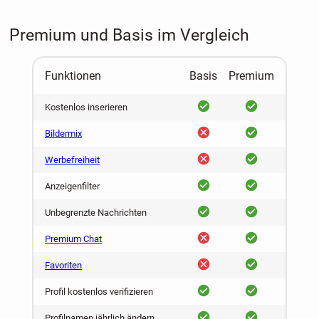
Premium und Basis im Vergleich
Funktionen
Basis
Premium
ja
ja
Kostenlos inserieren
nein
ja
Bildermix
nein
ja
Werbefreiheit
ja
ja
Anzeigenfilter
ja
ja
Unbegrenzte Nachrichten
nein
ja
Premium Chat
nein
ja
Favoriten
ja
ja
Profil kostenlos verifizieren
ja
ja
Profilnamen jährlich ändern