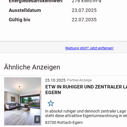
Energiebedarfskennwert
276 kWh/m²a
Ausstelldatum
23.07.2025
Gültig bis
22.07.2035
Werbung stört? Jetzt entfernen!
Ähnliche Anzeigen
25.10.2025
Partner-Anzeige
ETW IN RUHIGER UND ZENTRALER 
EGERN
Merken
In absolut ruhiger und dennoch zentraler Lage
steht diese attraktive Eigentumswohnung in e
8
Mehrfamilienhaus mit insgesamt 13 Wohneinh
83700 Rottach-Egern
Verkauf.
Die Wohnung...