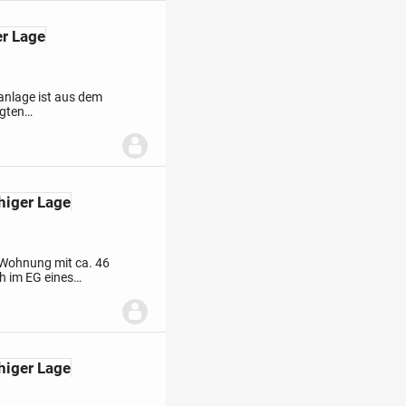
r Lage
anlage ist aus dem
egten
nso zur Anlage wie
higer Lage
-Wohnung mit ca. 46
ch im EG eines
burg. Zur Wohnung
higer Lage