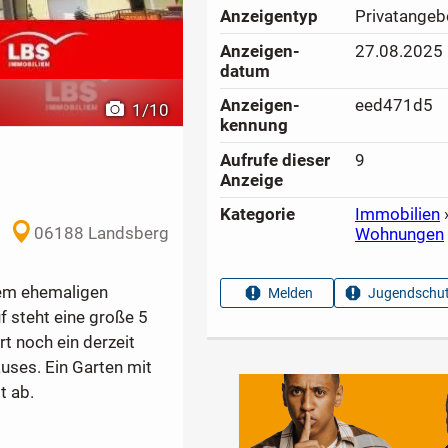
Anzeigen­typ
Privatangeb
Anzeigen­
27.08.2025
datum
Anzeigen­
eed471d5
1
/
10
kennung
Aufrufe dieser
9
Anzeige
Kategorie
Immobilien
06188 Landsberg
Wohnungen
nem ehemaligen
Melden
Jugendschut
 steht eine große 5
 noch ein derzeit
ses. Ein Garten mit
t ab.