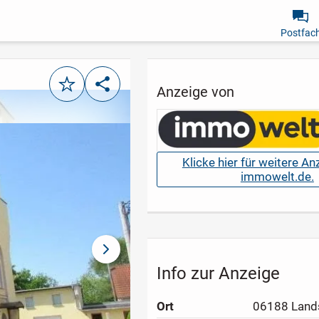
Postfac
Merken
Teilen
Anzeige von
Klicke hier für weitere A
immowelt.de.
nächstes Bild
Info zur Anzeige
Ort
06188 Land