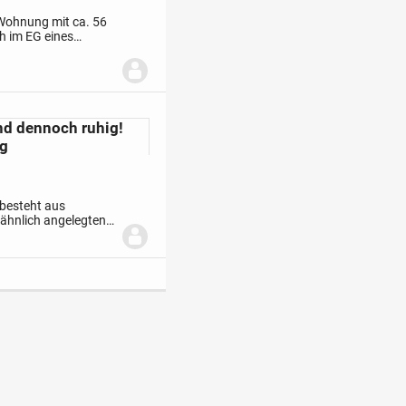
Wohnung mit ca. 56
ch im EG eines
burg. Zur Wohnung
nd dennoch ruhig!
ng
 besteht aus
ähnlich angelegten
 befindet sich im 1.