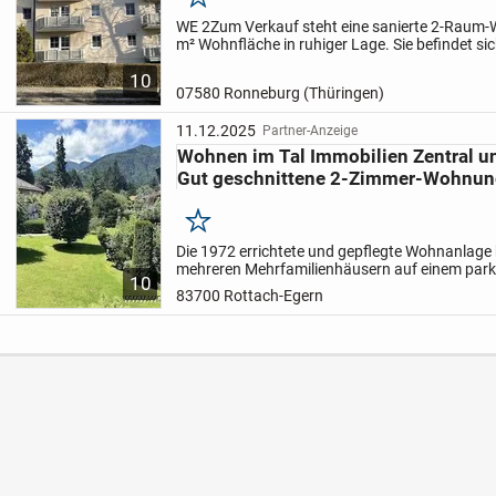
Merken
WE 2
Zum Verkauf steht eine sanierte 2-Raum-
m² Wohnfläche in ruhiger Lage. Sie befindet si
Mehrfamilienhauses am Stadtrand von Ronne
10
gehören ein...
07580 Ronneburg (Thüringen)
11.12.2025
Partner-Anzeige
Wohnen im Tal Immobilien Zentral u
Gut geschnittene 2-Zimmer-Wohnu
Merken
Die 1972 errichtete und gepflegte Wohnanlage
mehreren Mehrfamilienhäusern auf einem park
10
Grundstück.
Die angebotene Eigentumswohnung
83700 Rottach-Egern
Obergeschoss und...