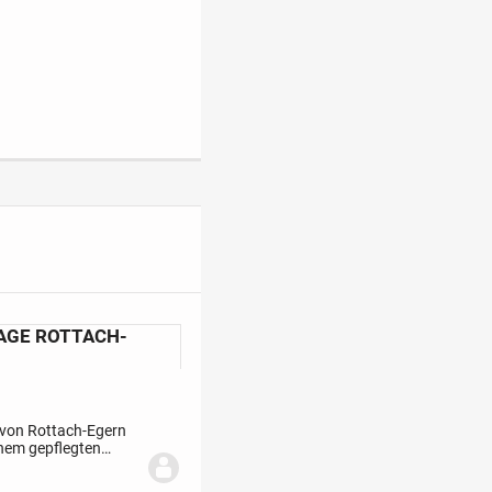
LAGE ROTTACH-
 von Rottach-Egern
inem gepflegten
eiten zum