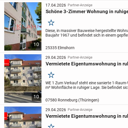
17.04.2026
Partner-Anzeige
Schöne 3-Zimmer Wohnung in ruhige
Merken
Diese, in massiver Bauweise hergestellte Wohn
Baujahr 1967 und befindet sich in einem gepfl
Zustand.
Großzügige Grünflächen gehören ebe
10
auch ein eigener...
25335 Elmshorn
29.04.2026
Partner-Anzeige
Vermietete Eigentumswohnung in ru
Merken
WE 1
Zum Verkauf steht eine sanierte 1-Raum
m² Wohnfläche in ruhiger Lage. Sie befindet si
Mehrfamilienhauses am Stadtrand von Ronne
10
gehören ein...
07580 Ronneburg (Thüringen)
29.04.2026
Partner-Anzeige
Vermietete Eigentumswohnung in ru