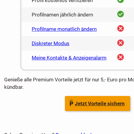
Profil kostenlos verifizieren
ja
Profilnamen jährlich ändern
nein
Profilname monatlich ändern
nein
Diskreter Modus
nein
Meine Kontakte & Anzeigenalarm
Genieße alle Premium Vorteile jetzt für nur 5,- Euro pro M
kündbar.
Jetzt Vorteile sichern