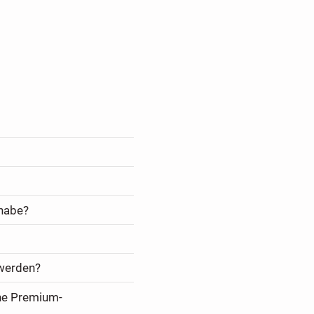
 habe?
 werden?
ine Premium-