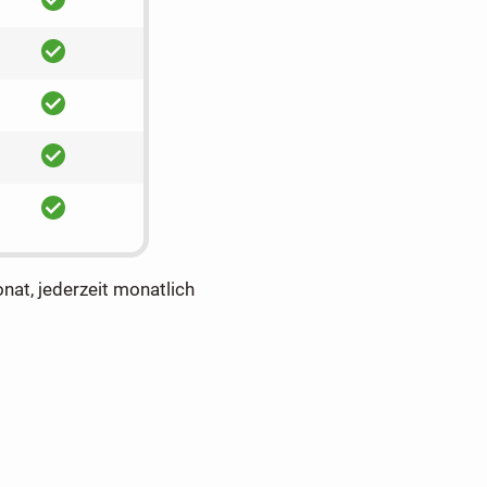
ja
ja
ja
ja
onat, jederzeit monatlich