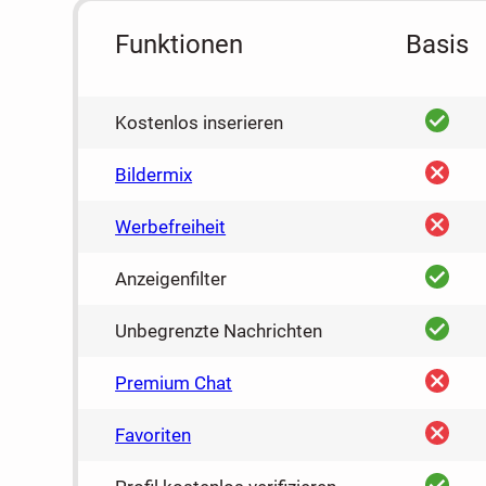
Funktionen
Basis
ja
Kostenlos inserieren
nein
Bildermix
nein
Werbefreiheit
ja
Anzeigenfilter
ja
Unbegrenzte Nachrichten
nein
Premium Chat
nein
Favoriten
ja