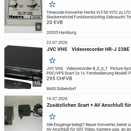
Merken
Timecode-Konverter Horita VLT-50
VITC zu LTC
Steckernetzteil
Funktionstüchtig
Gebraucht
Ti
VITC, LTC *
20 €
VB
Timecode-Ausgang VITC (durchgesch
6
Ausgang LTC...
20535 Hamburg
22.07.2026
JVC VHS Videorecorder HR-J 238E T
Merken
JVC
VHS Videorecorder
B_E_S_T Picture Sy
PDC/VPS
Scart 2x
1x Fernbedienung Modell:
Black
295 CHF
MODELL: HR-J 238E
VB
Serie NR: 092B1
10
Service
Elkos + IC...
8600 Dübendorf
16.07.2026
Zusätzlichen Scart + AV Anschluß für
Merken
Alle Eingänge belegt? Neuer Konverter, bietet z
AV Anschluß für SAT, Video, Kamera usw. an je