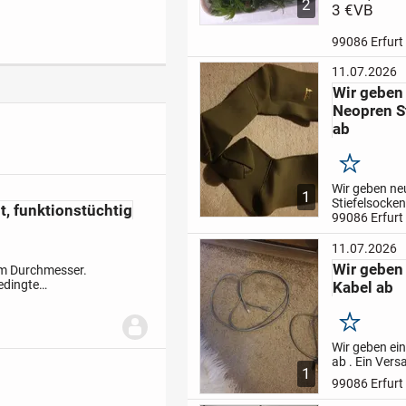
2
ein gutes Fut
3 €
VB
Wasserschild
oder
Gute Ve
99086 Erfurt
jung Fische o
Garnelen.
Be
11.07.2026
einfach mel
Wir geben
Neopren S
ab
Merken
Wir geben ne
1
Stiefelsocke
t, funktionstüchtig
sind neu und
99086 Erfurt
unbenutzt.
B
Interesse ein
11.07.2026
melden.
Mfg
Wir geben
 cm Durchmesser.
edingte
Kabel ab
chnisch
Merken
Wir geben ei
ab .
Ein Versa
1
leider nicht 
99086 Erfurt
Interesse ein
melden.
Mit