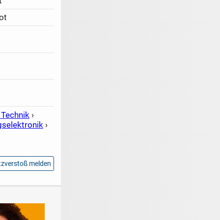
t
ot
 Technik
›
gselektronik
›
zverstoß melden