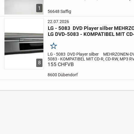
mit Analogtuner + automatischem Sendersuchl
1
eingeschleift...
56648 Saffig
22.07.2026
LG - 5083 DVD Player silber MEHR
LG DVD-5083 - KOMPATIBEL MIT CD
Merken
LG - 5083 DVD Player
silber
MEHRZONEN-DVD
5083 - KOMPATIBEL MIT CD-R, CD-RW, MP3
R
8
SCART UND 3D-SURROUND-SOUND-SPEZIALI
155 CHF
VB
CD-R und CD-RW...
8600 Dübendorf