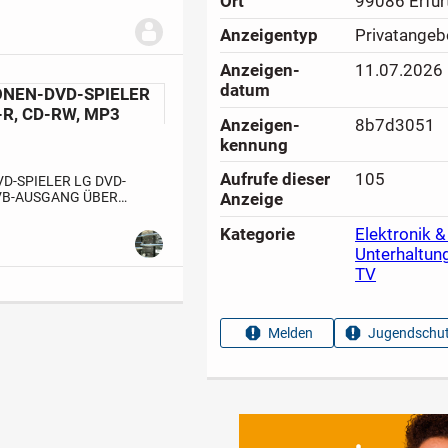
Ort
99086 Erfur
auf, wird
Anzeigen­typ
Privatangeb
Anzeigen­
11.07.2026
datum
ZONEN-DVD-SPIELER
-R, CD-RW, MP3
Anzeigen­
8b7d3051
kennung
Aufrufe dieser
105
-SPIELER LG DVD-
VB-AUSGANG ÜBER
Anzeige
ZER
MP3-Decoder
Kategorie
Elektronik &
Unterhaltun
TV
Melden
Jugendschut