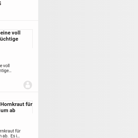
s
eine voll
tüchtige
e voll
htige
in Versand
ht möglich.
 einfach
Hornkraut für
ium ab
rnkraut für
m ab.
Es ist