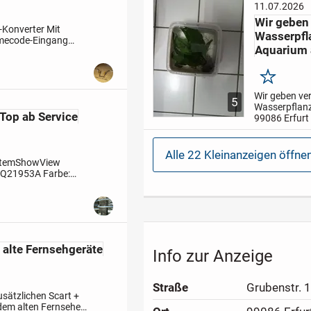
11.07.2026
Freundliche
Wir geben
-Konverter
Mit
Wasserpfl
mecode-Eingang
Aquarium 
leift) *
Timecode-
Merken
Wir geben ve
5
Wasserpflanz
op ab Service
Aquarium a
99086 Erfurt
Versand ist le
möglich.
Bei
einfach mel
Alle 22 Kleinanzeigen öffne
stem
ShowView
 PQ21953A
Farbe:
665
TOP ab
 alte Fernsehgeräte
Info zur Anzeige
Straße
Grubenstr. 
usätzlichen Scart +
dem alten Fernseher