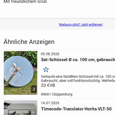
Mit freundlichem Gruß
Werbung stört? Jetzt entfernen!
Ähnliche Anzeigen
05.08.2026
Sat-Schüssel Ø ca. 100 cm, gebrauch
Merken
Verkaufe eine Satelliten-Schüssel mit ca. 100
Gebraucht, aber voll funktionstüchtig. Wetterb
Gebrauchsspuren am Spiegel (siehe Fotos), te
20 €
VB
3
einwandfrei.
Nur Abholung, kein...
49661 Cloppenburg
14.07.2026
Timecode-Translator Horita VLT-50