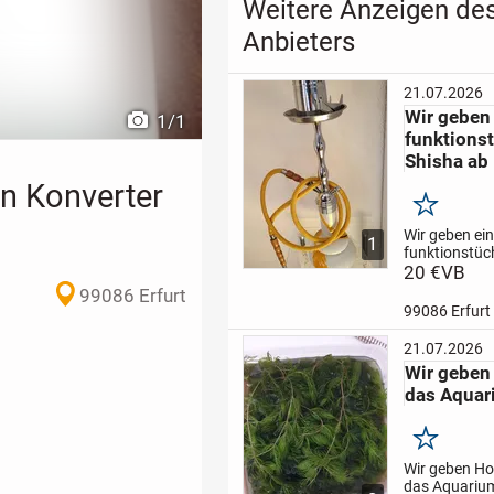
Weitere Anzeigen de
Anbieters
21.07.2026
Wir geben 
1
/
1
funktions
Shisha ab
en Konverter
Merken
Wir geben ein
1
funktionstüc
Shisha ab .
20 €
VB
E
ist leider nic
99086 Erfurt
Bei Interesse
99086 Erfurt
melden.
Mfg
21.07.2026
Wir geben 
das Aquar
Merken
Wir geben Ho
das Aquariu