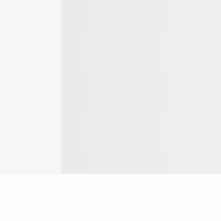
Login
ok