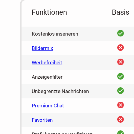
Funktionen
Basis
ja
Kostenlos inserieren
nein
Bildermix
nein
Werbefreiheit
ja
Anzeigenfilter
ja
Unbegrenzte Nachrichten
nein
Premium Chat
nein
Favoriten
ja