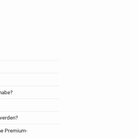
 habe?
 werden?
ine Premium-