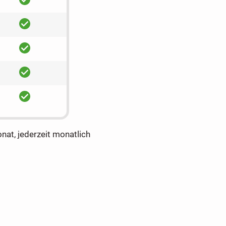
ja
ja
ja
ja
onat, jederzeit monatlich