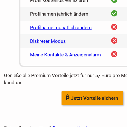
Profil kostenlos verifizieren
ja
Profilnamen jährlich ändern
nein
Profilname monatlich ändern
nein
Diskreter Modus
nein
Meine Kontakte & Anzeigenalarm
Genieße alle Premium Vorteile jetzt für nur 5,- Euro pro M
kündbar.
Jetzt Vorteile sichern