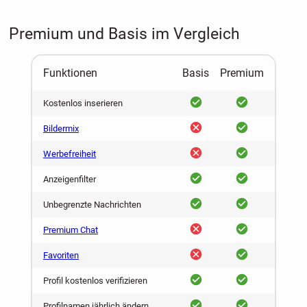
Premium und Basis im Vergleich
Funktionen
Basis
Premium
ja
ja
Kostenlos inserieren
nein
ja
Bildermix
nein
ja
Werbefreiheit
ja
ja
Anzeigenfilter
ja
ja
Unbegrenzte Nachrichten
nein
ja
Premium Chat
nein
ja
Favoriten
ja
ja
Profil kostenlos verifizieren
ja
ja
Profilnamen jährlich ändern