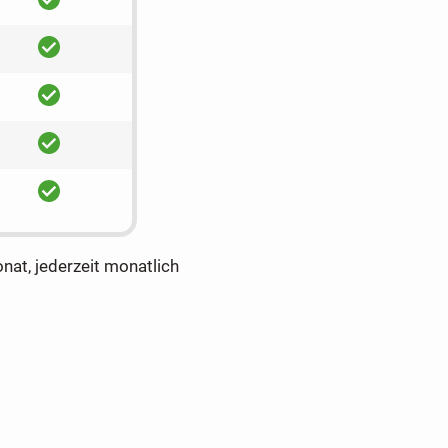
ja
ja
ja
ja
onat, jederzeit monatlich