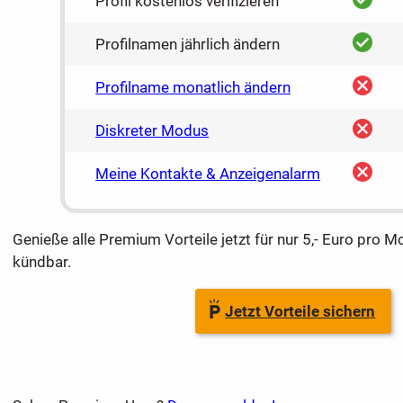
Profil kostenlos verifizieren
ja
Profilnamen jährlich ändern
nein
Profilname monatlich ändern
nein
Diskreter Modus
nein
Meine Kontakte & Anzeigenalarm
Genieße alle Premium Vorteile jetzt für nur 5,- Euro pro M
kündbar.
Jetzt Vorteile sichern