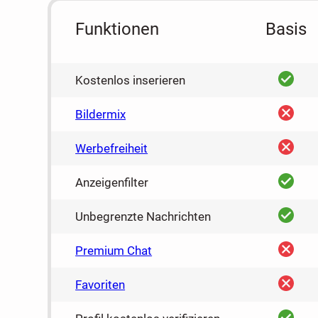
Funktionen
Basis
ja
Kostenlos inserieren
nein
Bildermix
nein
Werbefreiheit
ja
Anzeigenfilter
ja
Unbegrenzte Nachrichten
nein
Premium Chat
nein
Favoriten
ja