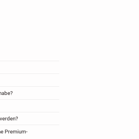
 habe?
 werden?
ine Premium-