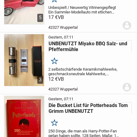
Merken
Unbespielt / Neuwertig
Vitrinengepflegt
Ein Sammler-Modellauto mit etlichen
detaillierten Features
17 €
VB
Material: Metall,
5
Kunststoff
Farbe: rot metallic
Kleine
Beschädigungen:
- Sowohl der rechte...
42327 Wuppertal
Gestern, 07:11
UNBENUTZT Miyako BBQ Salz- und
Pfeffermühle
Merken
2 selbstschärfende Keramikmahlwerke,
geschmacksneutrale Mahlwerke,
Gehäuse aus Edelstahl mit Silikongriff,
12 €
VB
2
3
Behälter mit jeweils 1 Silikondeckel,
Maße: Höhe 19 cm,
Durchmesser: 5.3 cm,
42327 Wuppertal
Gewicht:...
Gestern, 07:11
Die Bucket List für Potterheads Tom
Grimm UNBENUTZT
Merken
250 Dinge, die man als Harry-Potter-Fan
getan haben sollte,
128 Seiten,
Maße: 17