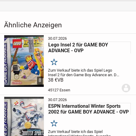
Kategorie
Elektronik & Technik
›
Unterhaltungselektronik
›
Spielekonsolen
›
Nintendo Spiele
›
Ähnliche Anzeigen
Game Boy Spiele
30.07.2026
Lego Insel 2 für GAME BOY
ADVANCE - OVP
Merken
Zum Verkauf biete ich das Spiel Lego
Insel 2 für den Game Boy Advance an.
Der
Steinbrecher ist wieder da und führt
38 €
VB
8
nichts Gutes im Schilde!
Freue dich auf
wilde Rennen und Verfolgungsfahrten
45127 Essen
von...
30.07.2026
ESPN International Winter Sports
2002 für GAME BOY ADVANCE - OVP
Merken
Zum Verkauf biete ich das Spiel