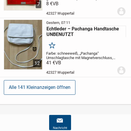
x 21 x 1,5 cm,
8 €
VB
Gewicht: 300 g,
aus
7
tierfreiem Nichtraucherhaushalt,
Preis
zzgl. Versandkosten für DHL-Großbrief
42327 Wuppertal
Gestern, 07:11
Echtleder – Pachanga Handtasche
UNBENUTZT
Merken
Farbe: schneeweiß,
„Pachanga“
Umschlagtasche mit Magnetverschluss,
mit abnehmbarem Schulterriemen, so
41 €
VB
12
dass sie auch als Unterarmtasche zu
tragen ist,
1 großes Hauptfach mit einem
42327 Wuppertal
zusätzlichen...
Alle 141 Kleinanzeigen öffnen
Nachricht