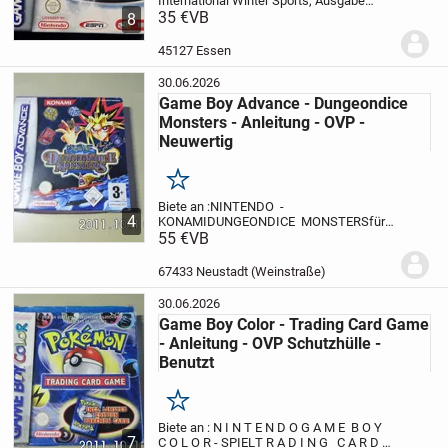
International Winter Sports, Ausgabe
2002, für den Game Boy Advance an.
35 €
VB
8
ESPN International Winter Sports biete 10
spannende Wintersportarten an:
45127 Essen
Skispringen...
30.06.2026
Game Boy Advance - Dungeondice
Monsters - Anleitung - OVP -
Neuwertig
Merken
Biete an :
NINTENDO -
4
KONAMI
DUNGEONDICE MONSTERS
für
GAME BOY ADVANCE
55 €
VB
Zum Verkauf steht
der auf den Produktbildern abgebildete
Artikel.
Es handelt sich nicht um
67433 Neustadt (Weinstraße)
Beispielbilder SONDERN UM
ORIGINALE,...
30.06.2026
Game Boy Color - Trading Card Game
- Anleitung - OVP Schutzhülle -
Benutzt
Merken
Biete an :
N I N T E N D O
G A M E B O Y
7
C O L O R - SPIEL
T R A D I N G C A R D