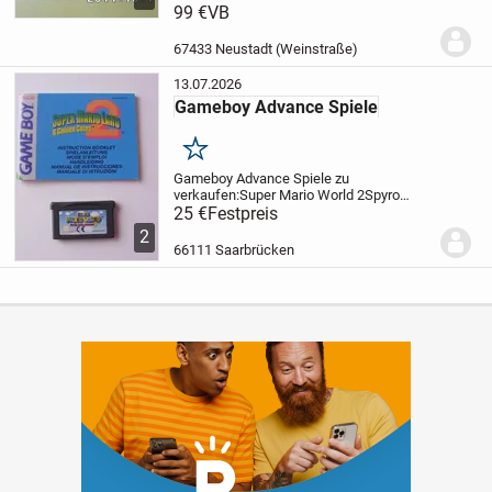
G A M E
99 €
VB
Das Videospiel ist
voll funktionsfähig.
Der Lieferumfang
entspricht den auf...
67433 Neustadt (Weinstraße)
13.07.2026
Gameboy Advance Spiele
Merken
Gameboy Advance Spiele zu
verkaufen:
Super Mario World 2
Spyro
Season of Ice
25 €
Festpreis
Die Spiele sind komplett
funktionstüchtig, wie neu.
Original
2
Bedienungsanleitung liegt bei.
Jedes Spiel
66111 Saarbrücken
für 25,-
Kein...