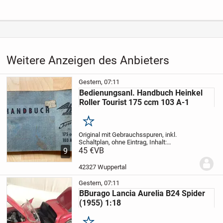
Weitere Anzeigen des Anbieters
Gestern, 07:11
Bedienungsanl. Handbuch Heinkel
Roller Tourist 175 ccm 103 A-1
Merken
Original mit Gebrauchsspuren,
inkl.
Schaltplan,
ohne Eintrag,
Inhalt:
Technische Daten, Bedienung,
45 €
VB
9
Beschreibung, Selbsthilfe, Pflege /
Wartung etc.,
Stand Mai 1960,
Maße: 15 x
42327 Wuppertal
10 x 0,6 cm,...
Gestern, 07:11
BBurago Lancia Aurelia B24 Spider
(1955) 1:18