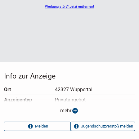
Werbung stört? Jetzt entfernen!
Info zur Anzeige
Ort
42327 Wuppertal
Anzeigen­typ
Privatangebot
Anzeigen­datum
09.07.2026
mehr
Anzeigen­kennung
f5ff3a68
Melden
Jugendschutzverstoß melden
Aufrufe dieser
316
Anzeige