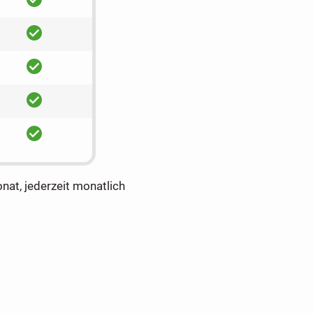
ja
ja
ja
ja
onat, jederzeit monatlich