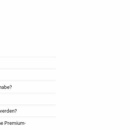
 habe?
 werden?
ine Premium-