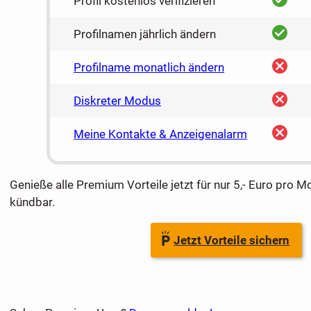
Profil kostenlos verifizieren
ja
Profilnamen jährlich ändern
nein
Profilname monatlich ändern
nein
Diskreter Modus
nein
Meine Kontakte & Anzeigenalarm
Genieße alle Premium Vorteile jetzt für nur 5,- Euro pro M
kündbar.
Jetzt Vorteile sichern