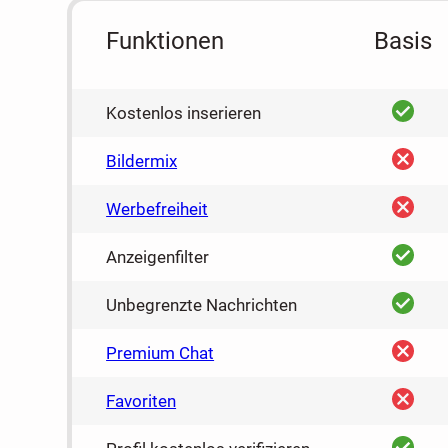
Funktionen
Basis
ja
Kostenlos inserieren
nein
Bildermix
nein
Werbefreiheit
ja
Anzeigenfilter
ja
Unbegrenzte Nachrichten
nein
Premium Chat
nein
Favoriten
ja