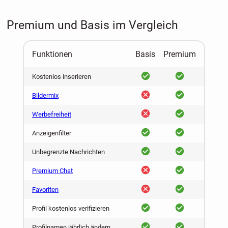
Premium und Basis im Vergleich
Funktionen
Basis
Premium
ja
ja
Kostenlos inserieren
nein
ja
Bildermix
nein
ja
Werbefreiheit
ja
ja
Anzeigenfilter
ja
ja
Unbegrenzte Nachrichten
nein
ja
Premium Chat
nein
ja
Favoriten
ja
ja
Profil kostenlos verifizieren
ja
ja
Profilnamen jährlich ändern