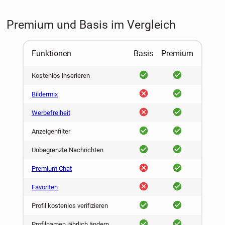
Premium und Basis im Vergleich
Funktionen
Basis
Premium
ja
ja
Kostenlos inserieren
nein
ja
Bildermix
nein
ja
Werbefreiheit
ja
ja
Anzeigenfilter
ja
ja
Unbegrenzte Nachrichten
nein
ja
Premium Chat
nein
ja
Favoriten
ja
ja
Profil kostenlos verifizieren
ja
ja
Profilnamen jährlich ändern