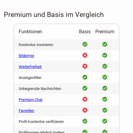
Premium und Basis im Vergleich
Funktionen
Basis
Premium
ja
ja
Kostenlos inserieren
nein
ja
Bildermix
nein
ja
Werbefreiheit
ja
ja
Anzeigenfilter
ja
ja
Unbegrenzte Nachrichten
nein
ja
Premium Chat
nein
ja
Favoriten
ja
ja
Profil kostenlos verifizieren
ja
ja
Profilnamen jährlich ändern