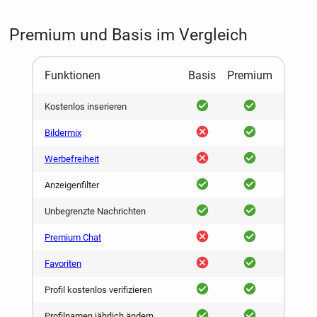
Premium und Basis im Vergleich
Funktionen
Basis
Premium
ja
ja
Kostenlos inserieren
nein
ja
Bildermix
nein
ja
Werbefreiheit
ja
ja
Anzeigenfilter
ja
ja
Unbegrenzte Nachrichten
nein
ja
Premium Chat
nein
ja
Favoriten
ja
ja
Profil kostenlos verifizieren
ja
ja
Profilnamen jährlich ändern