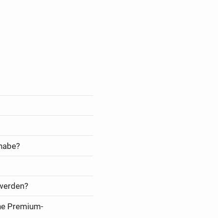
 habe?
 werden?
ine Premium-