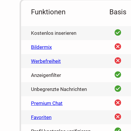
Funktionen
Basis
ja
Kostenlos inserieren
nein
Bildermix
nein
Werbefreiheit
ja
Anzeigenfilter
ja
Unbegrenzte Nachrichten
nein
Premium Chat
nein
Favoriten
ja