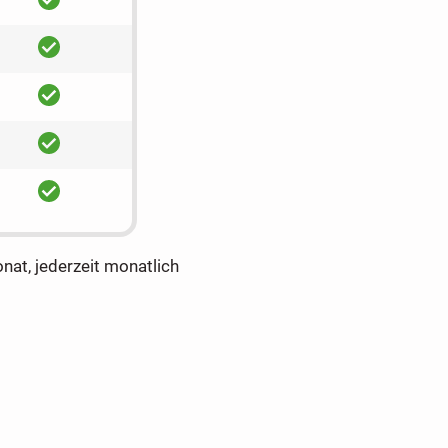
ja
ja
ja
ja
onat, jederzeit monatlich