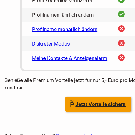
Profil kostenlos verifizieren
ja
Profilnamen jährlich ändern
nein
Profilname monatlich ändern
nein
Diskreter Modus
nein
Meine Kontakte & Anzeigenalarm
Genieße alle Premium Vorteile jetzt für nur 5,- Euro pro M
kündbar.
Jetzt Vorteile sichern