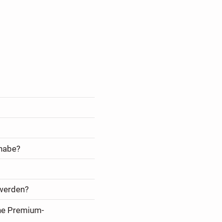
 habe?
 werden?
ine Premium-