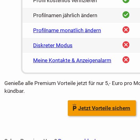
Profil kostenlos verifizieren
ja
Profilnamen jährlich ändern
nein
Profilname monatlich ändern
nein
Diskreter Modus
nein
Meine Kontakte & Anzeigenalarm
Genieße alle Premium Vorteile jetzt für nur 5,- Euro pro M
kündbar.
Jetzt Vorteile sichern