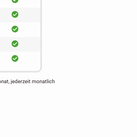
ja
ja
ja
ja
onat, jederzeit monatlich