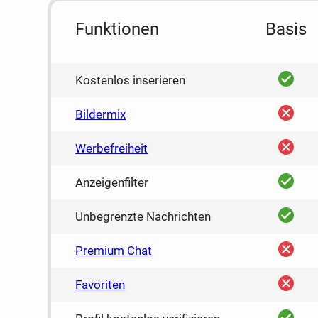
Funktionen
Basis
ja
Kostenlos inserieren
nein
Bildermix
nein
Werbefreiheit
ja
Anzeigenfilter
ja
Unbegrenzte Nachrichten
nein
Premium Chat
nein
Favoriten
ja