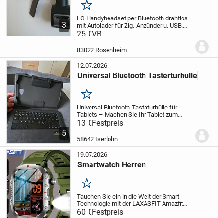
Merken
LG Handyheadset per Bluetooth drahtlos
3
mit Autolader für Zig.-Anzünder u. USB.
Kleines Headset paßt zu jedem Handy mit
25 €
VB
Bluetooth inkl. Ladeadapter für Unterwegs
der auch USB-Geräte versorgt aus der...
83022 Rosenheim
12.07.2026
Universal Bluetooth Tasterturhülle
Merken
Universal Bluetooth-Tastaturhülle für
Tablets – Machen Sie Ihr Tablet zum
Laptop! Diese Tastaturhülle vereint
13 €
Festpreis
elegantes Design, zuverlässigen Schutz
5
und praktische Funktionalität in einem
58642 Iserlohn
Produkt. Sie...
19.07.2026
Smartwatch Herren
Merken
Tauchen Sie ein in die Welt der Smart-
Technologie mit der LAXASFIT Amazfit
Bip Smartwatch, einem eleganten
60 €
Festpreis