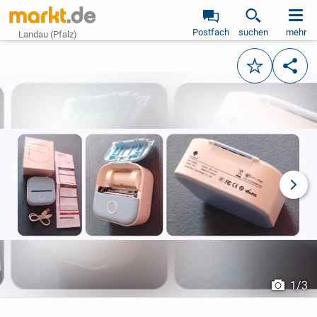
Postfach
suchen
mehr
Landau (Pfalz)
Merken
Teile
vorheriges Bild
näch
1
/
3