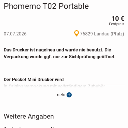
Phomemo T02 Portable
10 €
Festpreis
07.07.2026
76829 Landau (Pfalz)
Das Drucker ist nagelneu und wurde nie benutzt. Die
Verpackung wurde ggf. nur zur Sichtprüfung geöffnet.
Der Pocket Mini Drucker wird
in Originalverpackung mit vollständigem Zubehör
geliefert.
mehr
Weitere Angaben
Pocket Mini Thermal Printer Photo
Inkless Bluetooth Home