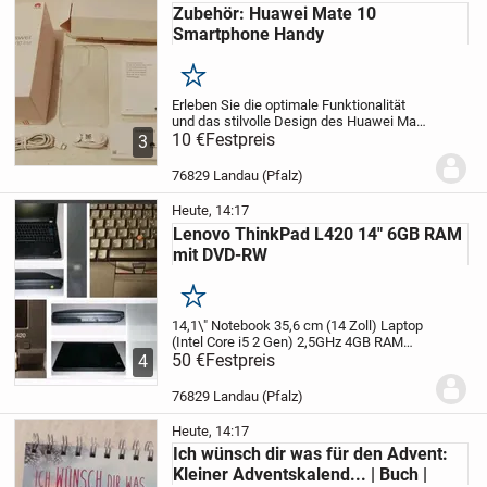
Zubehör: Huawei Mate 10
Smartphone Handy
Merken
Erleben Sie die optimale Funktionalität
und das stilvolle Design des Huawei Mate
10 Zubehörs.
10 €
Festpreis
Dieses Set beinhaltet ein
3
praktisches Ladekabel, lässige Kopfhörer
für angenehmes Audio und eine...
76829 Landau (Pfalz)
Heute, 14:17
Lenovo ThinkPad L420 14" 6GB RAM
mit DVD-RW
Merken
14,1\" Notebook 35,6 cm (14 Zoll) Laptop
(Intel Core i5 2 Gen) 2,5GHz 4GB RAM
500GB HDD Intel HD 3000
50 €
Festpreis
Erleben Sie mit
4
dem Lenovo ThinkPad L420 eine
Kombination aus Eleganz und
76829 Landau (Pfalz)
Leistungsfähigkeit.
...
Heute, 14:17
Ich wünsch dir was für den Advent:
Kleiner Adventskalend... | Buch |