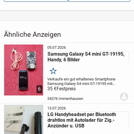
Anzeigen­datum
07.07.2026
Anzeigen­kennung
d0e93c07
Aufrufe dieser
115
Anzeige
Ähnliche Anzeigen
Kategorie
Elektronik & Technik
›
Telekommunikation
›
Smartphones
& Handys
›
Zubehör
05.07.2026
Samsung Galaxy S4 mini GT-19195,
Handy, 6 Bilder
Merken
Verkaufe ein gut erhaltenes Smartphone
Samsung Galaxy S4 mini GT-19195
mit
Akku, Ladegerät + Klapphülle mit
35 €
Festpreis
6
Magnetverschluss,
Farbe: schwarz,
simlockfrei,
Betriebssystem: Android,
34376 Immenhausen
Internet...
13.07.2026
LG Handyheadset per Bluetooth
drahtlos mit Autolader für Zig.-
Anzünder u. USB