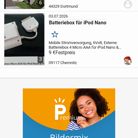
Accessoire für Ihr iOS- oder Android-
6
Gerät. Mit einem Gehäuse aus
44329 Dortmund
hochwertiger Zinklegierung...
03.07.2026
Batteriebox für iPod Nano
Merken
Mobile Stromversorgung, 6Volt, Externe
Batteriebox 4 Micro AAA für iPod Nano &
Video.
9 €
Festpreis
Auch für iPod, Mini iPod, iPod Photo
usw laut Beschreibung auf
3
Verpackung.
Mit Verpackung, Ein/Aus
09117 Chemnitz
Schalter und...