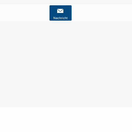
Nachricht
Nutzungsbedingungen
Datenschutz
Barrierefreiheit
Impressum
Kontakt
Hilfe
Sicherheit
Jugendschutz