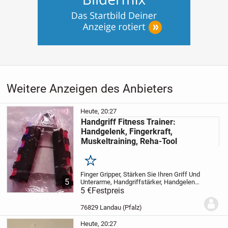
Weitere Anzeigen des Anbieters
Heute, 20:27
Handgriff Fitness Trainer:
Handgelenk, Fingerkraft,
Muskeltraining, Reha-Tool
Merken
Finger Gripper, Stärken Sie Ihren Griff Und
5
Unterarme, Handgriffstärker, Handgelenk-
Übungsgerät
5 €
Festpreis
Stärken Sie Ihre
Handgelenke und Finger mit dem
hochwertigen Handgriff Fitness Trainer
76829 Landau (Pfalz)
von...
Heute, 20:27