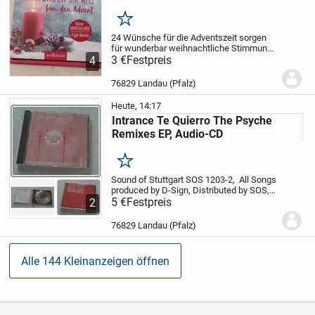
Merken
24 Wünsche für die Adventszeit sorgen
für wunderbar weihnachtliche Stimmung
bis zum 24. Dezember.
3 €
Festpreis
Mit Zitaten und
4
atmosphärischen Fotos
inkl Versand 8
Euro
inkl. Sendungsnummer
Bezahlung:...
76829 Landau (Pfalz)
Heute, 14:17
Intrance Te Quierro The Psyche
Remixes EP, Audio-CD
Merken
Sound of Stuttgart SOS 1203-2,
All Songs
produced by D-Sign, Distributed by SOS,
Kupferzell, Words For Te Quierro: Ruben
5 €
Festpreis
2
Perez Calatiava 1993. Track 1 and 2 sind
Clymix, Track 3 and 4 sind Trance...
76829 Landau (Pfalz)
Alle 144 Kleinanzeigen öffnen