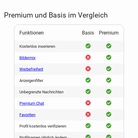
Premium und Basis im Vergleich
Funktionen
Basis
Premium
ja
ja
Kostenlos inserieren
nein
ja
Bildermix
nein
ja
Werbefreiheit
ja
ja
Anzeigenfilter
ja
ja
Unbegrenzte Nachrichten
nein
ja
Premium Chat
nein
ja
Favoriten
ja
ja
Profil kostenlos verifizieren
ja
ja
Profilnamen jährlich ändern