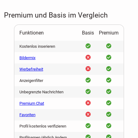
Premium und Basis im Vergleich
Funktionen
Basis
Premium
ja
ja
Kostenlos inserieren
nein
ja
Bildermix
nein
ja
Werbefreiheit
ja
ja
Anzeigenfilter
ja
ja
Unbegrenzte Nachrichten
nein
ja
Premium Chat
nein
ja
Favoriten
ja
ja
Profil kostenlos verifizieren
ja
ja
Profilnamen jährlich ändern