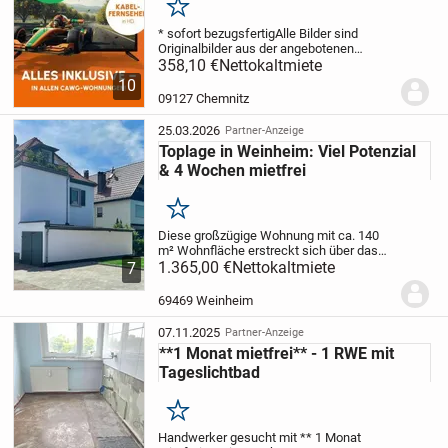
Merken
* sofort bezugsfertig
Alle Bilder sind
Originalbilder aus der angebotenen
Wohnung!
358,10 €
Die angebotene Wohnung
Nettokaltmiete
mieten Sie direkt vom Eigentümer mit Sitz
10
in Chemnitz an.
Sie haben Interesse?
09127 Chemnitz
Dann nehmen...
25.03.2026
Partner-Anzeige
Toplage in Weinheim: Viel Potenzial
& 4 Wochen mietfrei
Merken
Diese großzügige Wohnung mit ca. 140
m² Wohnfläche erstreckt sich über das
Obergeschoss und Dachgeschoss und
1.365,00 €
Nettokaltmiete
7
bietet damit viel Platz für die ganze
Familie.
Die Wohnung überzeugt durch
69469 Weinheim
ihre durchdacht...
07.11.2025
Partner-Anzeige
**1 Monat mietfrei** - 1 RWE mit
Tageslichtbad
Merken
Handwerker gesucht mit ** 1 Monat