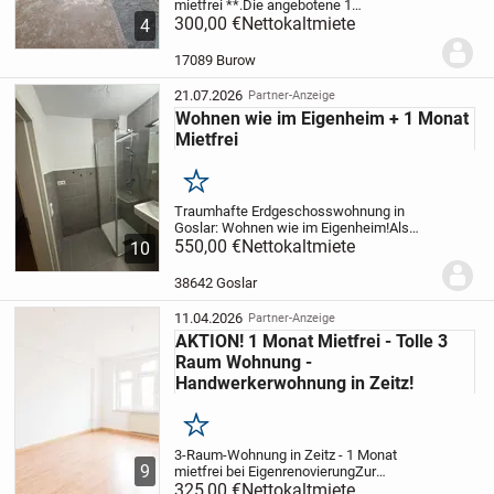
mietfrei **.
Die angebotene 1
Raumwohnung befindet sich in einem
300,00 €
Nettokaltmiete
4
renovierungsbedürftigen Zustand.
Ein
helles Tageslichtbad mit Wanne ist das
17089 Burow
Highlight dieser...
21.07.2026
Partner-Anzeige
Wohnen wie im Eigenheim + 1 Monat
Mietfrei
Merken
Traumhafte Erdgeschosswohnung in
Goslar: Wohnen wie im Eigenheim!
Als
Willkommensgeschenk wohnen Sie den
550,00 €
Nettokaltmiete
10
13´ten Monat Mietfrei
(Kaltmiete)!!!
Objektbeschreibung:
Sie
38642 Goslar
suchen ein neues Zuhause mit dem...
11.04.2026
Partner-Anzeige
AKTION! 1 Monat Mietfrei - Tolle 3
Raum Wohnung -
Handwerkerwohnung in Zeitz!
Merken
3-Raum-Wohnung in Zeitz - 1 Monat
9
mietfrei bei Eigenrenovierung
Zur
Vermietung steht eine 3-Raum-Wohnung
325,00 €
Nettokaltmiete