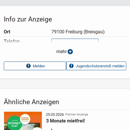
Info zur Anzeige
Ort
79100 Freiburg (Breisgau)
Telefon
Nummer anzeigen
mehr
Anzeigen­typ
Privatangebot
Melden
Jugendschutzverstoß melden
Anzeigen­datum
28.07.2026
Anzeigen­kennung
c3fbf730
Aufrufe dieser
3856
Anzeige
Ähnliche Anzeigen
Kategorie
Immobilien
›
Mieten
›
Wohnungen
25.03.2026
Partner-Anzeige
3 Monate mietfrei!