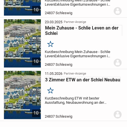
Kurzbeschreibung Mein Zuhause - Schlie
Leven
Exklusive Eigentumswohnungen in
24837 Schleswig am Schlei Ufer Objekt In
10
unmittelbarer Lage zur Schlei, mit einem
24837 Schleswig
fantastischen Blick u?ber die Schlei,...
23.03.2025
Partner-Anzeige
Mein Zuhause - Schlie Leven an der
Schlei
Merken
Kurzbeschreibung Mein Zuhause - Schlie
Leven
Exklusive Eigentumswohnungen in
24837 Schleswig am Schlei Ufer Objekt In
10
unmittelbarer Lage zur Schlei, mit einem
24837 Schleswig
fantastischen Blick u?ber die Schlei,...
11.05.2026
Partner-Anzeige
3 Zimmer ETW an der Schlei Neubau
Merken
Kurzbeschreibung ETW mit bester
Ausstattung, Neubauwohnung an der
Schlei mit Service Wohnen, 3 Zimmer, 90
m², fertig im August 2026 Objekt In
10
unmittelbarer Lage zur Schlei, mit einem
24837 Schleswig
fantastischen...