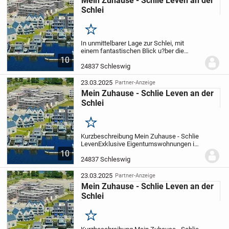
Mein Zuhause - Schlie Leven an der
Schlei
Merken
In unmittelbarer Lage zur Schlei, mit
einem fantastischen Blick u?ber die
Schlei, deren Ufern und der Stadt
10
Schleswig stehen Ihnen mit dem Quartier
24837 Schleswig
"Schleiblick" sieben exklusive Stadtvillen
mit...
23.03.2025
Partner-Anzeige
Mein Zuhause - Schlie Leven an der
Schlei
Merken
Kurzbeschreibung Mein Zuhause - Schlie
Leven
Exklusive Eigentumswohnungen in
24837 Schleswig am Schlei Ufer Objekt In
10
unmittelbarer Lage zur Schlei, mit einem
24837 Schleswig
fantastischen Blick u?ber die Schlei,...
23.03.2025
Partner-Anzeige
Mein Zuhause - Schlie Leven an der
Schlei
Merken