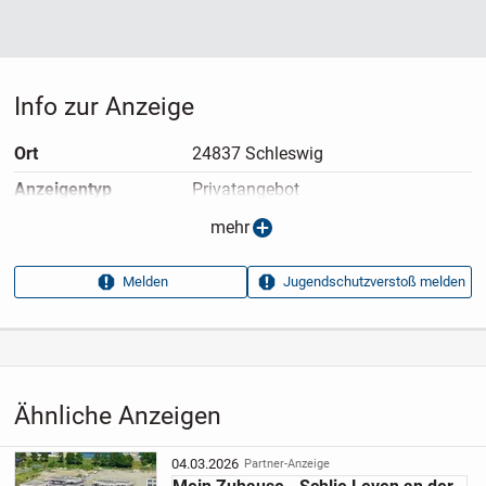
Info zur Anzeige
Ort
24837 Schleswig
Anzeigen­typ
Privatangebot
Anzeigen­datum
13.06.2025
mehr
Anzeigen­kennung
e628df13
Melden
Jugendschutzverstoß melden
Aufrufe dieser
9
Anzeige
Kategorie
Immobilien
›
Kaufen
›
Wohnungen
Ähnliche Anzeigen
04.03.2026
Partner-Anzeige