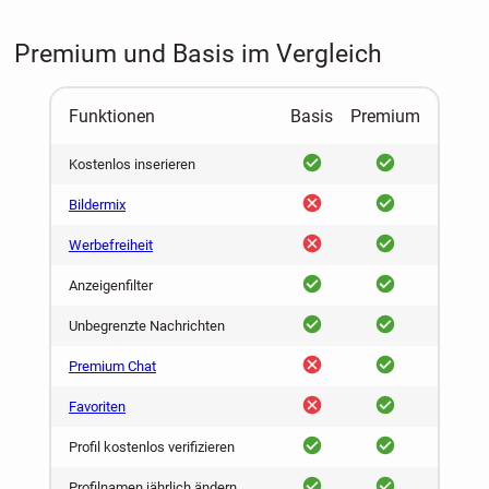
Premium und Basis im Vergleich
Funktionen
Basis
Premium
ja
ja
Kostenlos inserieren
nein
ja
Bildermix
nein
ja
Werbefreiheit
ja
ja
Anzeigenfilter
ja
ja
Unbegrenzte Nachrichten
nein
ja
Premium Chat
nein
ja
Favoriten
ja
ja
Profil kostenlos verifizieren
ja
ja
Profilnamen jährlich ändern