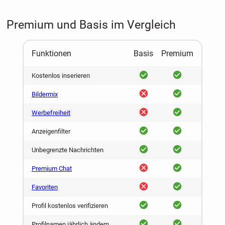
Premium und Basis im Vergleich
Funktionen
Basis
Premium
ja
ja
Kostenlos inserieren
nein
ja
Bildermix
nein
ja
Werbefreiheit
ja
ja
Anzeigenfilter
ja
ja
Unbegrenzte Nachrichten
nein
ja
Premium Chat
nein
ja
Favoriten
ja
ja
Profil kostenlos verifizieren
ja
ja
Profilnamen jährlich ändern