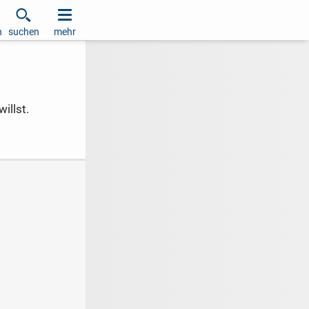
h
suchen
mehr
illst.