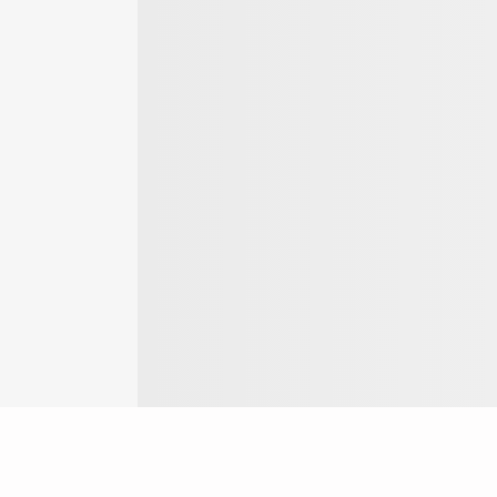
Login
ok