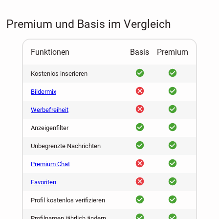
Premium und Basis im Vergleich
Funktionen
Basis
Premium
ja
ja
Kostenlos inserieren
nein
ja
Bildermix
nein
ja
Werbefreiheit
ja
ja
Anzeigenfilter
ja
ja
Unbegrenzte Nachrichten
nein
ja
Premium Chat
nein
ja
Favoriten
ja
ja
Profil kostenlos verifizieren
ja
ja
Profilnamen jährlich ändern