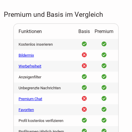
Premium und Basis im Vergleich
Funktionen
Basis
Premium
ja
ja
Kostenlos inserieren
nein
ja
Bildermix
nein
ja
Werbefreiheit
ja
ja
Anzeigenfilter
ja
ja
Unbegrenzte Nachrichten
nein
ja
Premium Chat
nein
ja
Favoriten
ja
ja
Profil kostenlos verifizieren
ja
ja
Profilnamen jährlich ändern