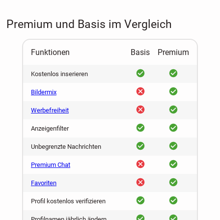
Premium und Basis im Vergleich
Funktionen
Basis
Premium
ja
ja
Kostenlos inserieren
nein
ja
Bildermix
nein
ja
Werbefreiheit
ja
ja
Anzeigenfilter
ja
ja
Unbegrenzte Nachrichten
nein
ja
Premium Chat
nein
ja
Favoriten
ja
ja
Profil kostenlos verifizieren
ja
ja
Profilnamen jährlich ändern