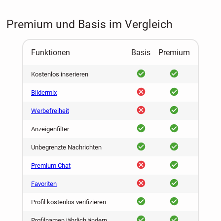
Premium und Basis im Vergleich
Funktionen
Basis
Premium
ja
ja
Kostenlos inserieren
nein
ja
Bildermix
nein
ja
Werbefreiheit
ja
ja
Anzeigenfilter
ja
ja
Unbegrenzte Nachrichten
nein
ja
Premium Chat
nein
ja
Favoriten
ja
ja
Profil kostenlos verifizieren
ja
ja
Profilnamen jährlich ändern