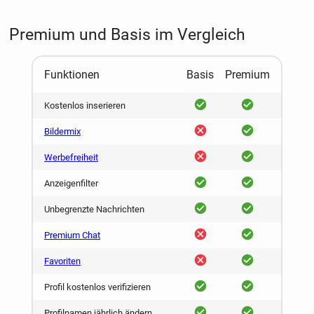
Premium und Basis im Vergleich
Funktionen
Basis
Premium
ja
ja
Kostenlos inserieren
nein
ja
Bildermix
nein
ja
Werbefreiheit
ja
ja
Anzeigenfilter
ja
ja
Unbegrenzte Nachrichten
nein
ja
Premium Chat
nein
ja
Favoriten
ja
ja
Profil kostenlos verifizieren
ja
ja
Profilnamen jährlich ändern