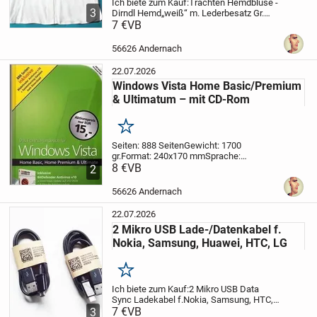
Ich biete zum Kauf:
Trachten Hemdbluse -
3
Dirndl Hemd
„weiß“ m. Lederbesatz Gr.
38/40
7 €
VB
Artikelbeschreibung:
Eine schöne
weiße Trachtenhemdbluse mit braunem
Lederbesatz auf der Knopfleiste.
Die
56626 Andernach
Bluse...
22.07.2026
Windows Vista Home Basic/Premium
& Ultimatum – mit CD-Rom
Merken
Seiten: 888 Seiten
Gewicht: 1700
gr.
Format: 240x170 mm
Sprache:
Deutsch
8 €
VB
Einband: Hardcover
Autor/in:
2
Ulrich Dorn
Verlag: Franzis Verlag
ISBN: 3-
7723-1140-6
Kurzbeschreibung:
Mit
56626 Andernach
diesem Buch erobern...
22.07.2026
2 Mikro USB Lade-/Datenkabel f.
Nokia, Samsung, Huawei, HTC, LG
Merken
Ich biete zum Kauf:
2 Mikro USB Data
Sync Ladekabel f.
Nokia, Samsung, HTC,
LG, Blackberry
7 €
VB
Artikelbeschreibung:
Mit
3