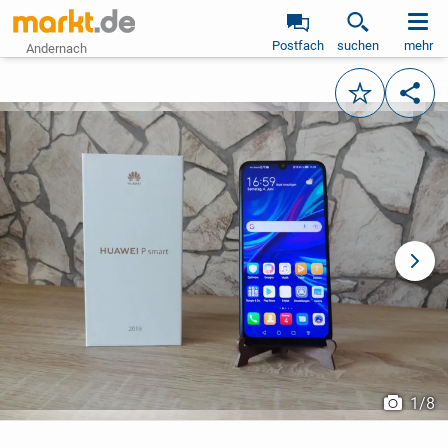
Postfach
suchen
mehr
Andernach
Merken
Teile
vorheriges Bild
näch
1
/
8