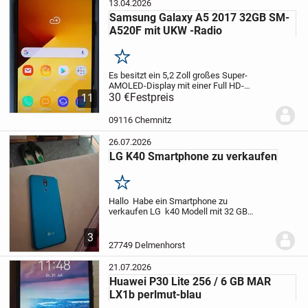
13.04.2026
Zahlungseingang.
Samsung Galaxy A5 2017 32GB SM-
A520F mit UKW -Radio
Versandkosten richtet sich nach den „aktuellen“ Post bzw.
Paketdienst Preisen
Merken
Es besitzt ein 5,2 Zoll großes Super-
Bei Verlust oder Transportschäden durch Paketdienst / Post
AMOLED-Display mit einer Full HD-
wird keine Haftung übernommen.
Auflösung. Im Inneren arbeitet ein Octa-
30 €
Festpreis
11
Core-Prozessor, dessen acht Kerne mit
1,9 GHz takten und mit dem 3 GB großen
09116 Chemnitz
Versandrisiko trägt der Käufer, sobald die Ware an den
Arbeitsspeich...
Zusteller übergeben wurde § 447 BGB
26.07.2026
LG K40 Smartphone zu verkaufen
Merken
PRIVATVERKAUF:
Hallo
Habe ein Smartphone zu
verkaufen
LG k40 Modell mit 32 GB
„Der Verkauf erfolgt unter Ausschluss jeglicher Gewähr­
Speicher,
2 GB RAM,Dual Sim
Neuwertig in
Delmenhorst abzuholen
50 Euro
leistung“
3
27749 Delmenhorst
Bei Kauf dieses Artikels erklären Sie sich ausdrücklich
21.07.2026
damit einverstanden, auf alle Haftungs- und
Huawei P30 Lite 256 / 6 GB MAR
LX1b perlmut-blau
Gewährleistungsansprüche (Garantie) sowie