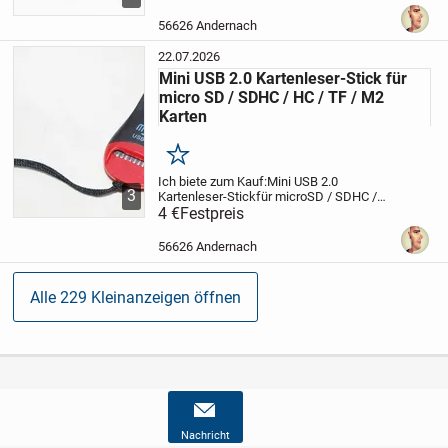
diesem Kabel können Sie alle Geräte die
über einen microUSB-Anschluss verfügen
56626 Andernach
mit...
22.07.2026
Mini USB 2.0 Kartenleser-Stick für
micro SD / SDHC / HC / TF / M2
Karten
Merken
Ich biete zum Kauf:
Mini USB 2.0
3
Kartenleser-Stick
für microSD / SDHC /
HC / TF / M2 Karten
4 €
Festpreis
Beschreibung:
Ein
handlicher Mini USB-Kartenleser mit
Lese- u. Schreibslot für fast alle
56626 Andernach
gängigen...
Alle 229 Kleinanzeigen öffnen
Nachricht