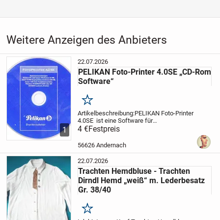
des jeweiligen Herstellers und dienen ausschließlich der Beschreibung
sowie der eindeutigen Identifikation.
Die Fotos der hier angebotenen Artikel sind immer originale Fotos, sollte
Weitere Anzeigen des Anbieters
der Gegenstand schlecht abzubilden sein wird ein Foto von der
Verpackung eingestellt.
22.07.2026
PELIKAN Foto-Printer 4.0SE „CD-Rom
Die Beschreibung erfolgte nach bestem Wissen und Gewissen.
Software“
Merken
Artikelbeschreibung:
PELIKAN Foto-Printer
4.0SE ist eine Software für
Druckerzubehör
4 €
Festpreis
Systemvoraussetzung:
Pentium
1
PC oder besser Mindestens 32MB, besser
64MB Hauptspeicher,
mindestens 500MB,
56626 Andernach
besser...
22.07.2026
Trachten Hemdbluse - Trachten
Dirndl Hemd „weiß“ m. Lederbesatz
Gr. 38/40
Merken