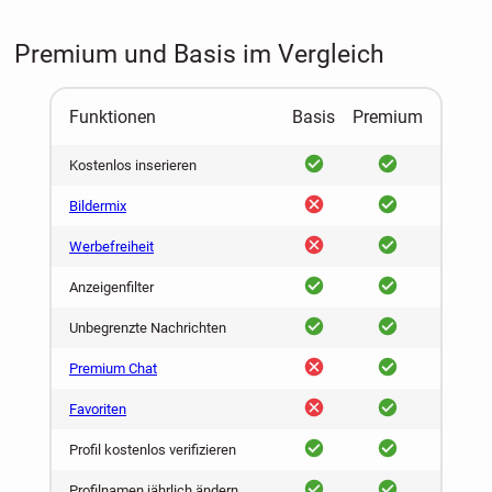
Premium und Basis im Vergleich
Funktionen
Basis
Premium
ja
ja
Kostenlos inserieren
nein
ja
Bildermix
nein
ja
Werbefreiheit
ja
ja
Anzeigenfilter
ja
ja
Unbegrenzte Nachrichten
nein
ja
Premium Chat
nein
ja
Favoriten
ja
ja
Profil kostenlos verifizieren
ja
ja
Profilnamen jährlich ändern