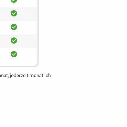
ja
ja
ja
ja
onat, jederzeit monatlich