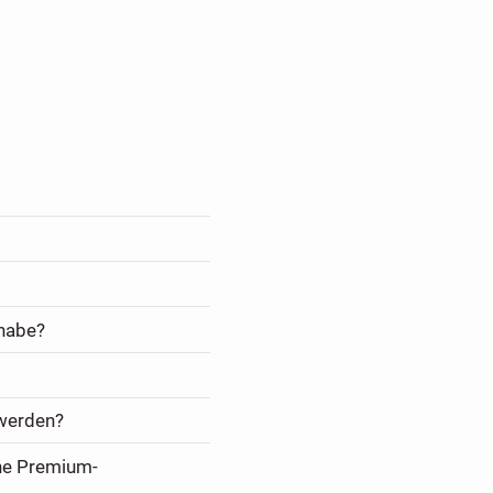
 habe?
 werden?
ine Premium-