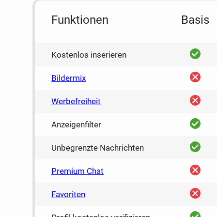
Funktionen
Basis
ja
Kostenlos inserieren
nein
Bildermix
nein
Werbefreiheit
ja
Anzeigenfilter
ja
Unbegrenzte Nachrichten
nein
Premium Chat
nein
Favoriten
ja