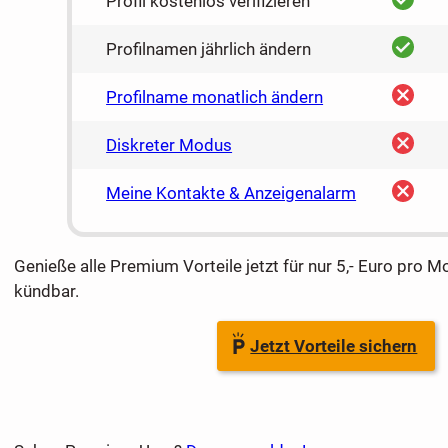
Profil kostenlos verifizieren
ja
Profilnamen jährlich ändern
nein
Profilname monatlich ändern
nein
Diskreter Modus
nein
Meine Kontakte & Anzeigenalarm
Genieße alle Premium Vorteile jetzt für nur 5,- Euro pro M
kündbar.
Jetzt Vorteile sichern