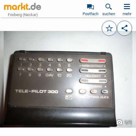
Postfach
suchen
mehr
Freiberg (Neckar)
Merken
Teile
vorheriges Bild
näch
1
/
1