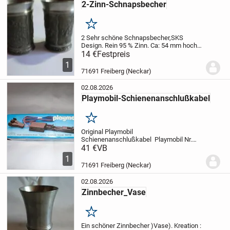
2-Zinn-Schnapsbecher
Merken
2 Sehr schöne Schnapsbecher,SKS
Design.
Rein 95 % Zinn.
Ca: 54 mm hoch.
Motiv: u.a.Natur , Bürger.
14 €
Festpreis
1
71691 Freiberg (Neckar)
02.08.2026
Playmobil-Schienenanschlußkabel
Merken
Original Playmobil
Schienenanschlußkabel Playmobil Nr.
4372.
41 €
VB
Anschlußkabel 1x benutzt.
Geeignet
: Lehmann ,LGB ,Playmobil.
1
71691 Freiberg (Neckar)
02.08.2026
Zinnbecher_Vase
Merken
Ein schöner Zinnbecher )Vase).
Kreation :