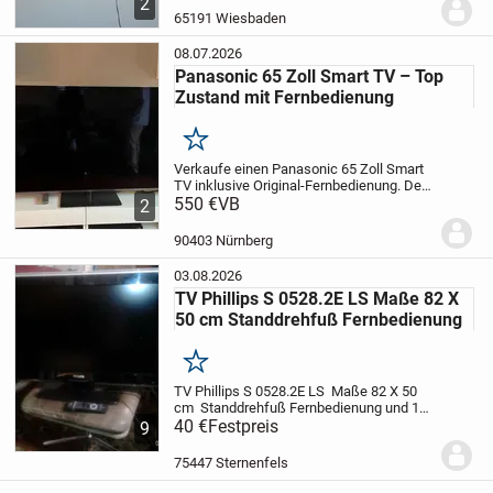
2
Schacht
USB-Anschluss
digitale
65191 Wiesbaden
Aufnahme
LAN-Anschluss
WLA...
08.07.2026
Panasonic 65 Zoll Smart TV – Top
Zustand mit Fernbedienung
Merken
Verkaufe einen Panasonic 65 Zoll Smart
TV inklusive Original-Fernbedienung. Der
Fernseher befindet sich in einem sehr
550 €
VB
2
guten, gepflegten Zustand und
funktioniert einwandfrei. Lediglich bei
90403 Nürnberg
sehr hellem...
03.08.2026
TV Phillips S 0528.2E LS Maße 82 X
50 cm Standdrehfuß Fernbedienung
Merken
TV Phillips S 0528.2E LS Maße 82 X 50
cm Standdrehfuß Fernbedienung und 1
Reciver für Sat Anschluß schöne
40 €
Festpreis
9
Bildqualität ideal als 2 Gerät voll
funktionsfähig ! ABH in 75447
75447 Sternenfels
Sternenfels