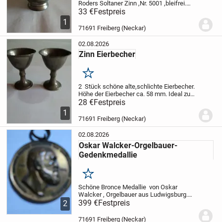
Roders Soltaner Zinn ,Nr. 5001 ,bleifrei.
Becherhöhe: ca. 11 cm.sehr schön.
33 €
Festpreis
Ideal
für Sammler,aber auch Schaustück.
1
71691 Freiberg (Neckar)
02.08.2026
Zinn Eierbecher
Merken
2 Stück schöne alte,schlichte Eierbecher.
Höhe der Eierbecher ca. 58 mm.
Ideal zur
Dekoration,aber auch für den allgemeinen
28 €
Festpreis
Gebrauch.
1
71691 Freiberg (Neckar)
02.08.2026
Oskar Walcker-Orgelbauer-
Gedenkmedallie
Merken
Schöne Bronce Medallie von Oskar
Walcker , Orgelbauer aus Ludwigsburg.
Erinnerung a.d. 1000 Orgel -Vollendung ,23
399 €
Festpreis
2
Aug. 1902
71691 Freiberg (Neckar)