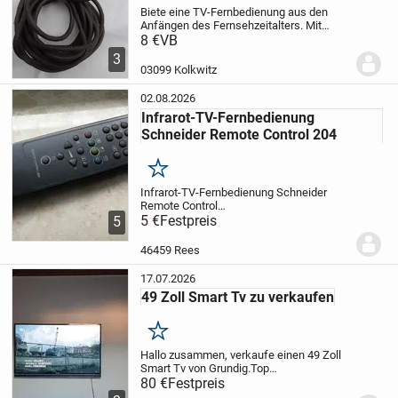
Biete eine TV-Fernbedienung aus den
Anfängen des Fernsehzeitalters. Mit
dieser schnurgebundenen Fernbedienung
8 €
VB
war es möglich Kontrast, Helligkeit und
3
Lautstärke an einem sw/ws-Fernseher zu
03099 Kolkwitz
regeln. Die...
02.08.2026
Infrarot-TV-Fernbedienung
Schneider Remote Control 204
Merken
Infrarot-TV-Fernbedienung Schneider
Remote Control
204
5 €
Tastenbelegung:
Festpreis
Zifferntasten für die
5
Programmwahl
Funktionen zur
Toneinstellung
Funktionen zur
46459 Rees
Bildeinstellung
Ton aus
(Mute)
Schrittweise...
17.07.2026
49 Zoll Smart Tv zu verkaufen
Merken
Hallo zusammen,
verkaufe einen 49 Zoll
Smart Tv von Grundig.
Top
Zustand
80 €
Festpreis
Grundig 49 VLE 6800 BP [ 124cm
]
LED-Backlight
HDCP
Bluetooth
CI+