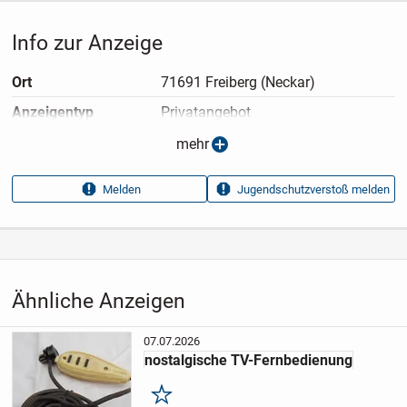
Info zur Anzeige
Ort
71691 Freiberg (Neckar)
Anzeigen­typ
Privatangebot
Anzeigen­datum
17.07.2026
mehr
Anzeigen­kennung
9df1d278
Melden
Jugendschutzverstoß melden
Aufrufe dieser
392
Anzeige
Kategorie
Elektronik & Technik
›
Unterhaltungselektronik
›
TV
›
Fernseher
Ähnliche Anzeigen
07.07.2026
nostalgische TV-Fernbedienung
Merken