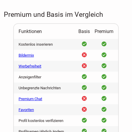
Premium und Basis im Vergleich
Funktionen
Basis
Premium
ja
ja
Kostenlos inserieren
nein
ja
Bildermix
nein
ja
Werbefreiheit
ja
ja
Anzeigenfilter
ja
ja
Unbegrenzte Nachrichten
nein
ja
Premium Chat
nein
ja
Favoriten
ja
ja
Profil kostenlos verifizieren
ja
ja
Profilnamen jährlich ändern