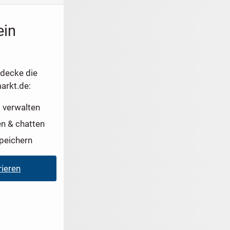
ein
tdecke die
arkt.de:
 verwalten
en & chatten
peichern
rieren