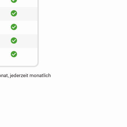
ja
ja
ja
ja
onat, jederzeit monatlich