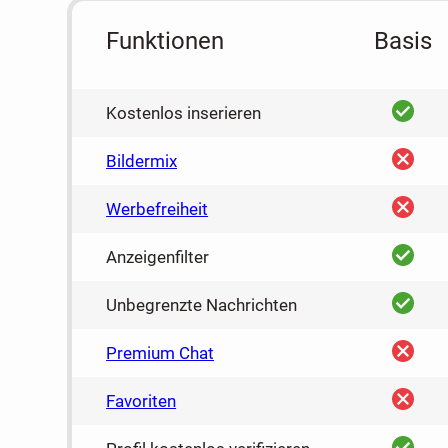
Funktionen
Basis
ja
Kostenlos inserieren
nein
Bildermix
nein
Werbefreiheit
ja
Anzeigenfilter
ja
Unbegrenzte Nachrichten
nein
Premium Chat
nein
Favoriten
ja