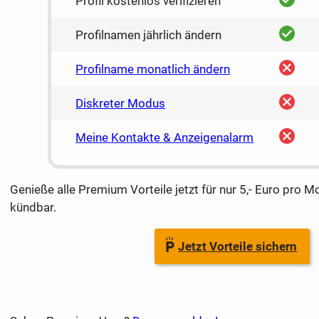
Profil kostenlos verifizieren
ja
Profilnamen jährlich ändern
nein
Profilname monatlich ändern
nein
Diskreter Modus
nein
Meine Kontakte & Anzeigenalarm
Genieße alle Premium Vorteile jetzt für nur 5,- Euro pro M
kündbar.
Jetzt Vorteile sichern