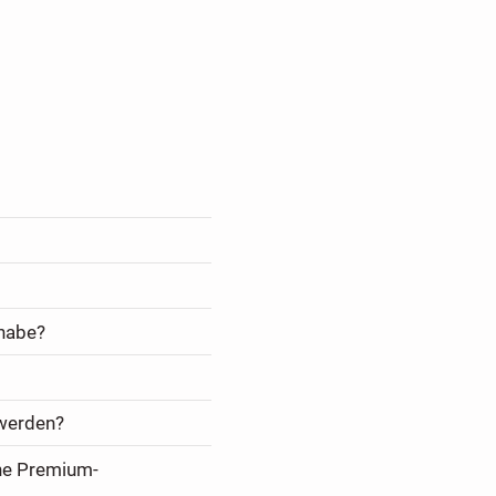
 habe?
 werden?
ine Premium-