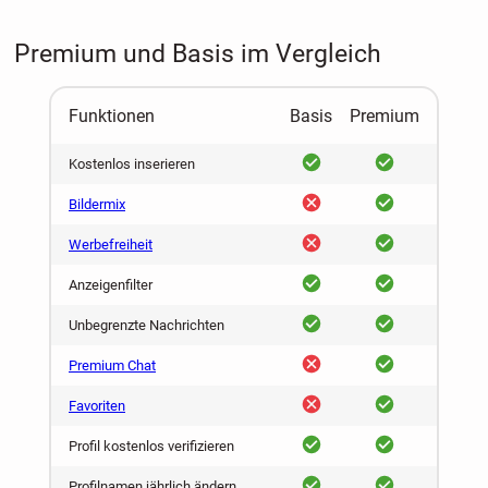
Premium und Basis im Vergleich
Funktionen
Basis
Premium
ja
ja
Kostenlos inserieren
nein
ja
Bildermix
nein
ja
Werbefreiheit
ja
ja
Anzeigenfilter
ja
ja
Unbegrenzte Nachrichten
nein
ja
Premium Chat
nein
ja
Favoriten
ja
ja
Profil kostenlos verifizieren
ja
ja
Profilnamen jährlich ändern