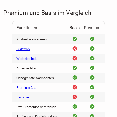
Premium und Basis im Vergleich
Funktionen
Basis
Premium
ja
ja
Kostenlos inserieren
nein
ja
Bildermix
nein
ja
Werbefreiheit
ja
ja
Anzeigenfilter
ja
ja
Unbegrenzte Nachrichten
nein
ja
Premium Chat
nein
ja
Favoriten
ja
ja
Profil kostenlos verifizieren
ja
ja
Profilnamen jährlich ändern