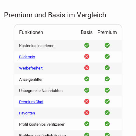
Premium und Basis im Vergleich
Funktionen
Basis
Premium
ja
ja
Kostenlos inserieren
nein
ja
Bildermix
nein
ja
Werbefreiheit
ja
ja
Anzeigenfilter
ja
ja
Unbegrenzte Nachrichten
nein
ja
Premium Chat
nein
ja
Favoriten
ja
ja
Profil kostenlos verifizieren
ja
ja
Profilnamen jährlich ändern