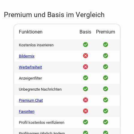
Premium und Basis im Vergleich
Funktionen
Basis
Premium
ja
ja
Kostenlos inserieren
nein
ja
Bildermix
nein
ja
Werbefreiheit
ja
ja
Anzeigenfilter
ja
ja
Unbegrenzte Nachrichten
nein
ja
Premium Chat
nein
ja
Favoriten
ja
ja
Profil kostenlos verifizieren
ja
ja
Profilnamen jährlich ändern