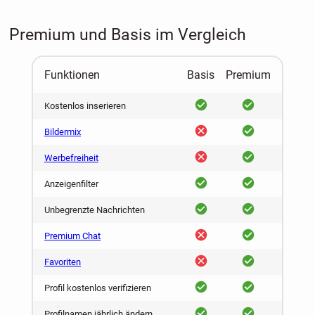
Premium und Basis im Vergleich
Funktionen
Basis
Premium
ja
ja
Kostenlos inserieren
nein
ja
Bildermix
nein
ja
Werbefreiheit
ja
ja
Anzeigenfilter
ja
ja
Unbegrenzte Nachrichten
nein
ja
Premium Chat
nein
ja
Favoriten
ja
ja
Profil kostenlos verifizieren
ja
ja
Profilnamen jährlich ändern