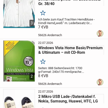
Gr. 38/40
Merken
Ich biete zum Kauf:
Trachten Hemdbluse -
3
Dirndl Hemd
„weiß“ m. Lederbesatz Gr.
38/40
7 €
VB
Artikelbeschreibung:
Eine schöne
weiße Trachtenhemdbluse mit braunem
Lederbesatz auf der Knopfleiste.
Die
56626 Andernach
Bluse...
22.07.2026
Windows Vista Home Basic/Premium
& Ultimatum – mit CD-Rom
Merken
Seiten: 888 Seiten
Gewicht: 1700
gr.
Format: 240x170 mm
Sprache:
Deutsch
8 €
VB
Einband: Hardcover
Autor/in:
2
Ulrich Dorn
Verlag: Franzis Verlag
ISBN: 3-
7723-1140-6
Kurzbeschreibung:
Mit
56626 Andernach
diesem Buch erobern...
22.07.2026
2 Mikro USB Lade-/Datenkabel f.
Nokia, Samsung, Huawei, HTC, LG