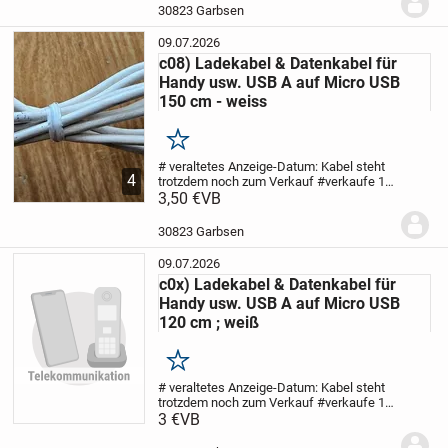
Datenübertragung von einem Gerät zum
Bitte um Verständnis…!
30823 Garbsen
anderen...
09.07.2026
c08) Ladekabel & Datenkabel für
Handy usw. USB A auf Micro USB
Für ihre Zufriedenheit bin ich stets bemüht und stehe für
150 cm - weiss
Fragen gerne zur Verfügung
▶️ Bitte beachten Sie auch meine anderen Annoncen
Merken
▶️ Alle Artikeln stehen so lange zum Verkauf, wie die
# veraltetes Anzeige-Datum: Kabel steht
4
trotzdem noch zum Verkauf #
verkaufe 1
Anzeige online ist
wenig genutztes Ladekabel & Datenkabel
3,50 €
VB
▶️ Bei Interesse einfach unter der betreffenden Annonce
z.B. zum Aufladen von Handys usw.&
Datenübertragung von einem Gerät zum
melden
30823 Garbsen
anderen...
09.07.2026
____________________________________________________________
c0x) Ladekabel & Datenkabel für
_______________
Handy usw. USB A auf Micro USB
120 cm ; weiß
Alle aufgeführten Firmen, Markennamen und Warenzeichen
sind Eigentum des jeweiligen Herstellers und dienen
Merken
ausschließlich der Beschreibung sowie der eindeutigen
# veraltetes Anzeige-Datum: Kabel steht
trotzdem noch zum Verkauf #
verkaufe 1
Identifikation.
wenig genutztes Ladekabel & Datenkabel
3 €
VB
z.B. zum Aufladen von Handys usw.&
Datenübertragung von einem Gerät zum