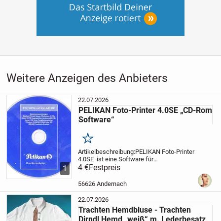
Weitere Anzeigen des Anbieters
22.07.2026
PELIKAN Foto-Printer 4.0SE „CD-Rom
Software“
Merken
Artikelbeschreibung:
PELIKAN Foto-Printer
4.0SE ist eine Software für
Druckerzubehör
4 €
Festpreis
Systemvoraussetzung:
Pentium
1
PC oder besser Mindestens 32MB, besser
64MB Hauptspeicher,
mindestens 500MB,
56626 Andernach
besser...
22.07.2026
Trachten Hemdbluse - Trachten
Dirndl Hemd „weiß“ m. Lederbesatz