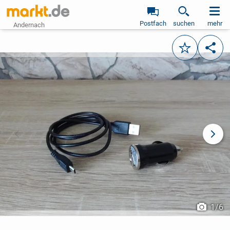
Postfach
suchen
mehr
Andernach
Merken
Teile
vorheriges Bild
näch
1
/
6