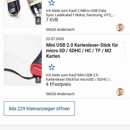
Merken
Ich biete zum Kauf:
2 Mikro USB Data
Sync Ladekabel f.
Nokia, Samsung, HTC,
LG, Blackberry
7 €
VB
Artikelbeschreibung:
Mit
3
diesem Kabel können Sie alle Geräte die
über einen microUSB-Anschluss verfügen
56626 Andernach
mit...
22.07.2026
Mini USB 2.0 Kartenleser-Stick für
micro SD / SDHC / HC / TF / M2
Karten
Merken
Ich biete zum Kauf:
Mini USB 2.0
3
Kartenleser-Stick
für microSD / SDHC /
HC / TF / M2 Karten
4 €
Festpreis
Beschreibung:
Ein
handlicher Mini USB-Kartenleser mit
Lese- u. Schreibslot für fast alle
56626 Andernach
gängigen...
Alle 229 Kleinanzeigen öffnen