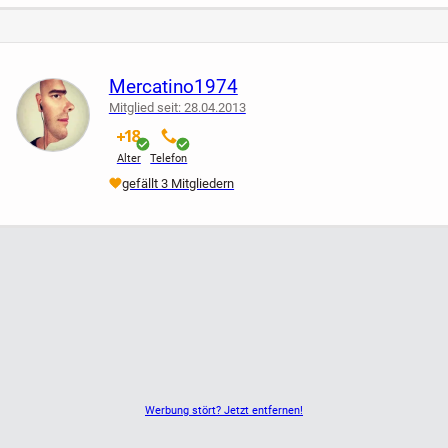
Beschreibung:
Das Kfz-Ladegerät ermöglicht das Aufladen aller Geräte die
Mercatino1974
sich mit USB aufladen und
Mitglied seit: 28.04.2013
betreiben lassen. Sie verbinden diesen Adapter einfach mit
verifiziert
verifiziert
dem USB-Kabel und laden so
Alter
Telefon
Ihr Gerät an dem Zigarettenanzünder in Ihrem Auto auf. Der
gefällt 3 Mitgliedern
perfekte Reisebegleiter.
Passend für alle Geräte mit USB-Anschluss wie z.B.
Smartphone, Tablets, MP3-Player u.v.a
Technische Daten:
Output: 5.0V
Input: 10-24V
Werbung stört? Jetzt entfernen!
Maße: 3,5cm x 7cm