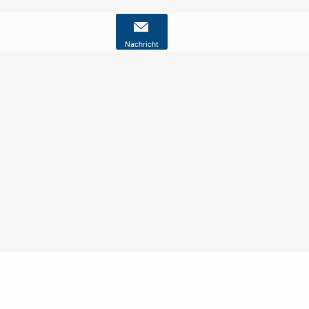
Nachricht
Nutzungsbedingungen
Datenschutz
Barrierefreiheit
Impressum
Kontakt
Hilfe
Sicherheit
Jugendschutz