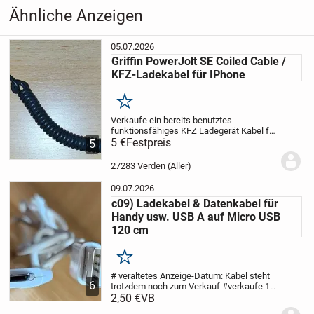
& Handys
›
Zubehör
Bei Verlust oder Transportschäden durch Paketdienst / Post
Ähnliche Anzeigen
wird keine Haftung übernommen.
05.07.2026
Versandrisiko trägt der Käufer, sobald die Ware an den
Griffin PowerJolt SE Coiled Cable /
Zusteller übergeben wurde § 447 BGB
KFZ-Ladekabel für IPhone
Merken
Verkaufe ein bereits benutztes
PRIVATVERKAUF:
funktionsfähiges KFZ Ladegerät Kabel für
iPod & iPhone 3G / 3GS - 6134-
5 €
Festpreis
5
„Der Verkauf erfolgt unter Ausschluss jeglicher Gewähr­
PJLTSECLB , wie abgebildet.
Beschreibung:
Kann zur Stromversorgung
27283 Verden (Aller)
leistung“
und zum Laden Ihres iPods...
09.07.2026
Bei Kauf dieses Artikels erklären Sie sich ausdrücklich
c09) Ladekabel & Datenkabel für
damit einverstanden, auf alle Haftungs- und
Handy usw. USB A auf Micro USB
120 cm
Gewährleistungsansprüche (Garantie)
sowie Rückgaberechte oder Widerrufsrechte, die sich aus
Merken
dem Erwerb von Gebrauchtwaren nach neuem EU-Recht
# veraltetes Anzeige-Datum: Kabel steht
6
trotzdem noch zum Verkauf #
verkaufe 1
ergeben, völlig zu verzichten
wenig genutztes Ladekabel & Datenkabel
2,50 €
VB
z.B. zum Aufladen von Handys usw.&