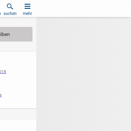
h
suchen
mehr
2018
iziert
n