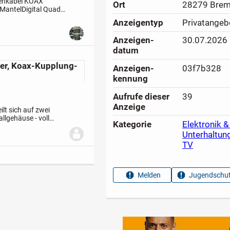
nenkabel KOAX
Ort
28279 Bre
MantelDigital Quad 4
 4-Fach Koaxial
Anzeigen­typ
Privatangeb
Anzeigen­
30.07.2026
datum
ler, Koax-Kupplung-
Anzeigen­
03f7b328
kennung
Aufrufe dieser
39
Anzeige
ilt sich auf zwei
llgehäuse - voll
Kategorie
Elektronik &
ung: ca. 3,5 dB -...
Unterhaltun
TV
Melden
Jugendschut