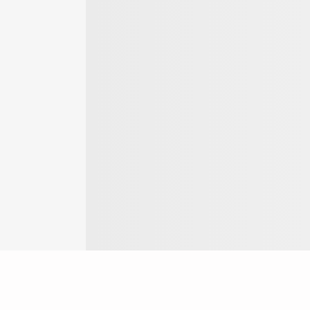
Login
ok