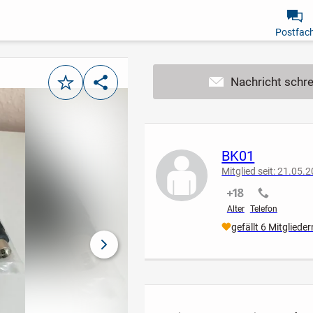
Postfac
Merken
Teilen
BK01
Mitglied seit: 21.05.
nicht verifiziert
nicht verif
Alter
Telefon
gefällt 6 Mitglieder
nächstes Bild