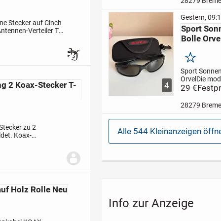
28279 Brem
das perfekte
am Strand, 
Gestern, 09:
ins Büro oder
ne Stecker auf Cinch
Sport Sonn
Stadt. Brillen
Antennen-Verteiler T-
Bolle Orve
diese,...
Tuner...
Merken
Sport Sonnenb
Orvel
Die mod
g 2 Koax-Stecker T-
4
Unisex-Sonnen
29 €
Festpr
leichtem sta
Kunststoff R
28279 Brem
das perfekte
am Strand, 
ins Büro oder
Stecker zu 2
Alle 544 Kleinanzeigen öffn
Stadt sowie fü
det.
Koax-
 Kupplung, T- Stück
auf Holz Rolle Neu
Info zur Anzeige