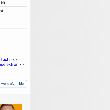
men
ot
 Technik
›
gselektronik
›
zverstoß melden