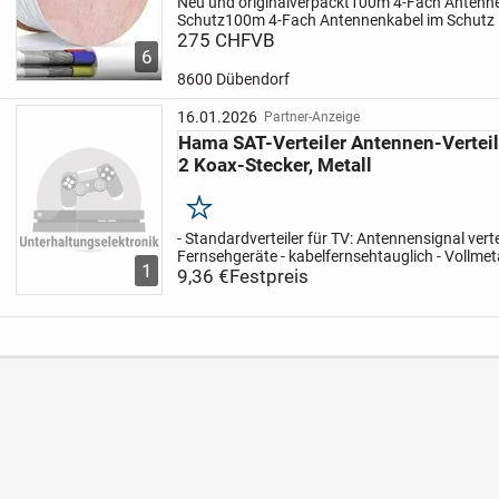
Neu und originalverpackt100m 4-Fach Anten
Schutz100m 4-Fach Antennenkabel im Schutz 
in 1 LNB Sat Koaxial Koax Full HD 3D100 Meter
275 CHF
VB
6
Kabel23 Kg Kabel...
8600 Dübendorf
16.01.2026
Partner-Anzeige
Hama SAT-Verteiler Antennen-Vertei
2 Koax-Stecker, Metall
Merken
- Standardverteiler für TV: Antennensignal verte
Fernsehgeräte - kabelfernsehtauglich - Vollmeta
1
geschirmt - Eingang: Koaxial - Durchgangsdämpf
9,36 €
Festpreis