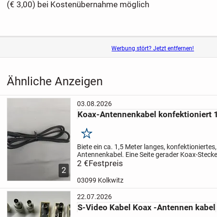
(€ 3,00) bei Kostenübernahme möglich
Werbung stört? Jetzt entfernen!
Ähnliche Anzeigen
03.08.2026
Koax-Antennenkabel konfektioniert 
Merken
Biete ein ca. 1,5 Meter langes, konfektioniertes
Antennenkabel. Eine Seite gerader Koax-Stecker
gerade Koax-Buchse. Das Kabel ist doppelt ges
2 €
Festpreis
2
Impedanz von 75...
03099 Kolkwitz
22.07.2026
S-Video Kabel Koax -Antennen kabel