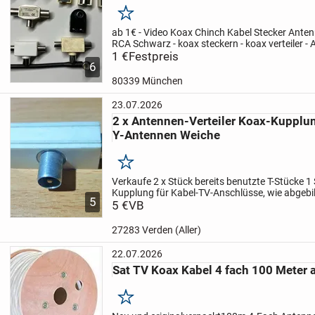
Merken
ab 1€
- Video Koax Chinch Kabel Stecker Anten
RCA Schwarz
- koax steckern
- koax verteiler
- 
Kupplung Zweigeräte-Verteiler für TV
1 €
Festpreis
- DVB-T2 
6
80339 München
23.07.2026
2 x Antennen-Verteiler Koax-Kupplun
Y-Antennen Weiche
Merken
Verkaufe 2 x Stück bereits benutzte T-Stücke 1 
Kupplung für Kabel-TV-Anschlüsse, wie abgebil
5
Antennenadapter ''TY 306- 5'' 1x Stecker auf 2x
5 €
VB
geeignet für...
27283 Verden (Aller)
22.07.2026
Sat TV Koax Kabel 4 fach 100 Meter 
Merken