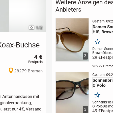
Weitere Anzeigen de
Anbieters
Gestern, 09:
Damen Son
1
/
2
HIS, Brow
 Koax-Buchse
Merken
Damen Sonnen
Brown
Diese
4 €
3
Sonnenbrille 
29 €
Festpr
perfekte Acc
Festpreis
Strand, auf 
28279 Brem
Büro oder in 
28279 Bremen
Es gibt nur e
Gestern, 09:
Nachteil: Du 
Sonnenbri
sicherlich de
O’Polo
anderen...
 an Antennendosen mit
Merken
Sonnenbrille
ginalverpackung,
O’Polo
Die m
, jetzt nur 4€, Versand
3
Unisex-Sonnen
49 €
Festpr