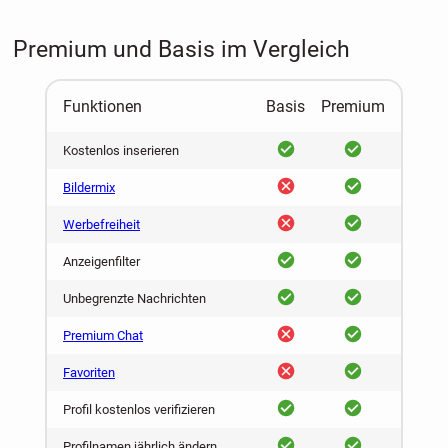
Premium und Basis im Vergleich
Funktionen
Basis
Premium
ja
ja
Kostenlos inserieren
nein
ja
Bildermix
nein
ja
Werbefreiheit
ja
ja
Anzeigenfilter
ja
ja
Unbegrenzte Nachrichten
nein
ja
Premium Chat
nein
ja
Favoriten
ja
ja
Profil kostenlos verifizieren
ja
ja
Profilnamen jährlich ändern