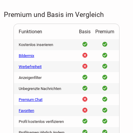
Premium und Basis im Vergleich
Funktionen
Basis
Premium
ja
ja
Kostenlos inserieren
nein
ja
Bildermix
nein
ja
Werbefreiheit
ja
ja
Anzeigenfilter
ja
ja
Unbegrenzte Nachrichten
nein
ja
Premium Chat
nein
ja
Favoriten
ja
ja
Profil kostenlos verifizieren
ja
ja
Profilnamen jährlich ändern